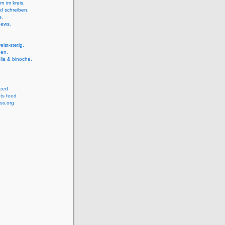
rn im kreis.
d schreiben.
s.
news.
eist-stetig.
gen.
ella & binoche.
feed
s feed
ss.org