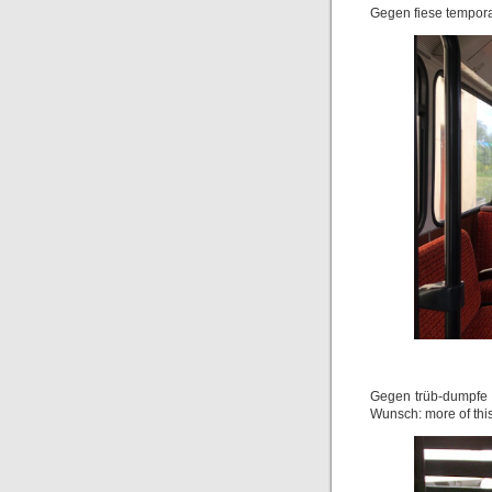
Gegen fiese tempora
Gegen trüb-dumpfe t
Wunsch: more of thi