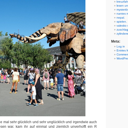
kreuzfah
lesen un
mysteriö
nantes 
nepal.
spielen.
valesko r
zuschla
zylinder
Meta:
Log in
Entries 
Comment
WordPre
 sie mal sehr glücklich und sehr unglücklich und irgendwie auch
en war, kam ihr auf einmal und ziemlich unverhofft ein R