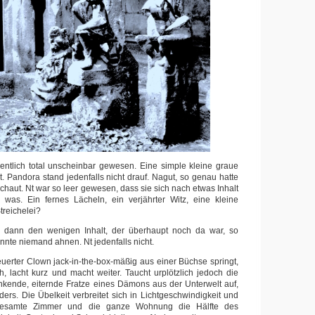
entlich total unscheinbar gewesen. Eine simple kleine graue
. Pandora stand jedenfalls nicht drauf. Nagut, so genau hatte
chaut. Nt war so leer gewesen, dass sie sich nach etwas Inhalt
l was. Ein fernes Lächeln, ein verjährter Witz, eine kleine
treichelei?
 dann den wenigen Inhalt, der überhaupt noch da war, so
onnte niemand ahnen. Nt jedenfalls nicht.
erter Clown jack-in-the-box-mäßig aus einer Büchse springt,
 lacht kurz und macht weiter. Taucht urplötzlich jedoch die
nkende, eiternde Fratze eines Dämons aus der Unterwelt auf,
anders. Die Übelkeit verbreitet sich in Lichtgeschwindigkeit und
 gesamte Zimmer und die ganze Wohnung die Hälfte des