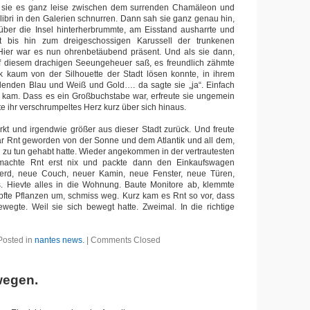
rte sie es ganz leise zwischen dem surrenden Chamäleon und
ibri in den Galerien schnurren. Dann sah sie ganz genau hin,
 über die Insel hinterherbrummte, am Eisstand ausharrte und
it bis hin zum dreigeschossigen Karussell der trunkenen
 Hier war es nun ohrenbetäubend präsent. Und als sie dann,
 diesem drachigen Seeungeheuer saß, es freundlich zähmte
k kaum von der Silhouette der Stadt lösen konnte, in ihrem
hlenden Blau und Weiß und Gold…. da sagte sie „ja“. Einfach
R kam. Dass es ein Großbuchstabe war, erfreute sie ungemein
te ihr verschrumpeltes Herz kurz über sich hinaus.
rkt und irgendwie größer aus dieser Stadt zurück. Und freute
ar Rnt geworden von der Sonne und dem Atlantik und all dem,
 zu tun gehabt hatte. Wieder angekommen in der vertrautesten
 machte Rnt erst nix und packte dann den Einkaufswagen
Herd, neue Couch, neuer Kamin, neue Fenster, neue Türen,
 Hievte alles in die Wohnung. Baute Monitore ab, klemmte
pfte Pflanzen um, schmiss weg. Kurz kam es Rnt so vor, dass
wegte. Weil sie sich bewegt hatte. Zweimal. In die richtige
Posted in
nantes news.
|
Comments Closed
wegen.