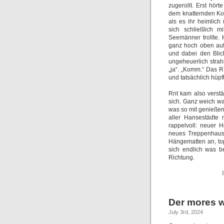
zugerollt. Erst hö
dem knatternden Kol
als es ihr heimlich
sich schließlich m
Seemänner trollte.
ganz hoch oben auf
und dabei den Blic
ungeheuerlich stra
„ja“. „Komm.“ Das 
und tatsächlich hüpf
Rnt kam also verstä
sich. Ganz weich w
was so mit genießen
aller Hansestädte
rappelvoll: neuer 
neues Treppenhaus.
Hängematten an, to
sich endlich was be
Richtung.
Der mores 
July 3rd, 2024