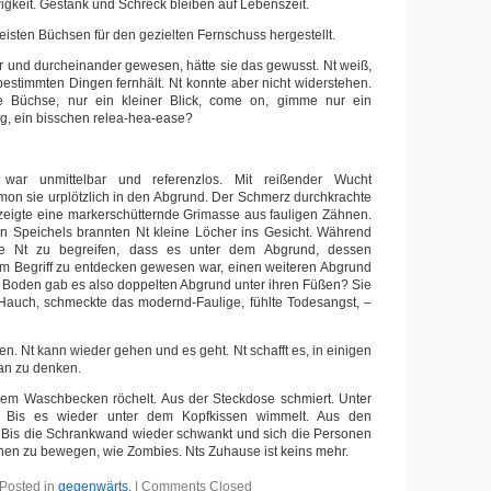
wigkeit. Gestank und Schreck bleiben auf Lebenszeit.
isten Büchsen für den gezielten Fernschuss hergestellt.
er und durcheinander gewesen, hätte sie das gewusst. Nt weiß,
estimmten Dingen fernhält. Nt konnte aber nicht widerstehen.
e Büchse, nur ein kleiner Blick, come on, gimme nur ein
g, ein bisschen relea-hea-ease?
.
 war unmittelbar und referenzlos. Mit reißender Wucht
ämon sie urplötzlich in den Abgrund. Der Schmerz durchkrachte
zeigte eine markerschütternde Grimasse aus fauligen Zähnen.
n Speichels brannten Nt kleine Löcher ins Gesicht. Während
te Nt zu begreifen, dass es unter dem Abgrund, dessen
 im Begriff zu entdecken gewesen war, einen weiteren Abgrund
m Boden gab es also doppelten Abgrund unter ihren Füßen? Sie
 Hauch, schmeckte das modernd-Faulige, fühlte Todesangst, –
.
n. Nt kann wieder gehen und es geht. Nt schafft es, in einigen
an zu denken.
dem Waschbecken röchelt. Aus der Steckdose schmiert. Unter
t. Bis es wieder unter dem Kopfkissen wimmelt. Aus den
. Bis die Schrankwand wieder schwankt und sich die Personen
nen zu bewegen, wie Zombies. Nts Zuhause ist keins mehr.
Posted in
gegenwärts.
|
Comments Closed