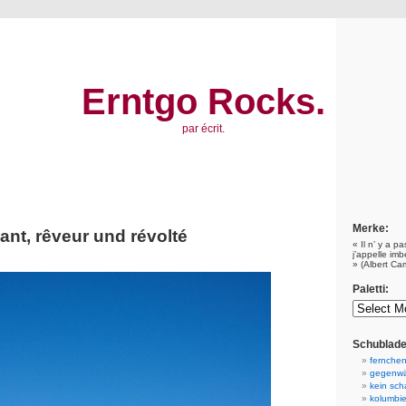
Erntgo Rocks.
par écrit.
Merke:
ant, rêveur und révolté
« Il n’ y a p
j’appelle imb
» (Albert Ca
Paletti:
Schublade
fernchen
gegenwä
kein scha
kolumbie