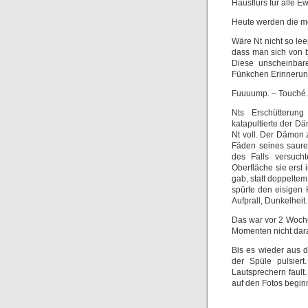
Hausflurs für alle E
Heute werden die me
Wäre Nt nicht so le
dass man sich von b
Diese unscheinbar
Fünkchen Erinnerun
Fuuuump. – Touché
Nts Erschütterung
katapultierte der D
Nt voll. Der Dämon 
Fäden seines saure
des Falls versuch
Oberfläche sie erst
gab, statt doppelte
spürte den eisigen
Aufprall, Dunkelheit
Das war vor 2 Woche
Momenten nicht dar
Bis es wieder aus 
der Spüle pulsier
Lautsprechern fault
auf den Fotos begin