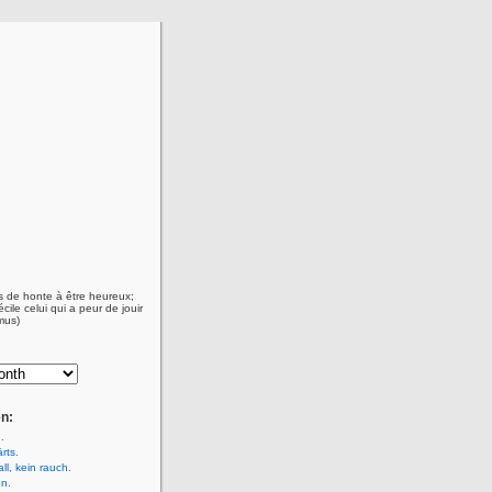
as de honte à être heureux;
écile celui qui a peur de jouir
mus)
n:
.
rts.
ll, kein rauch.
n.