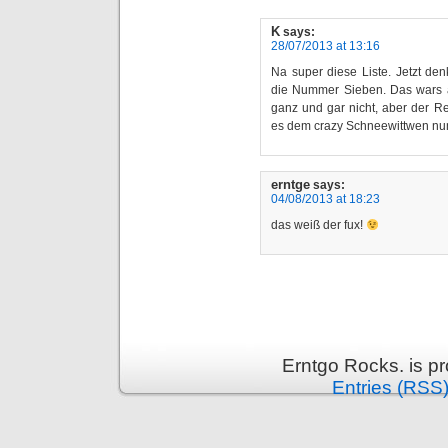
K
says:
28/07/2013 at 13:16
Na super diese Liste. Jetzt de
die Nummer Sieben. Das wars ab
ganz und gar nicht, aber der R
es dem crazy Schneewittwen nu
erntge
says:
04/08/2013 at 18:23
das weiß der fux!
Erntgo Rocks. is p
Entries (RSS