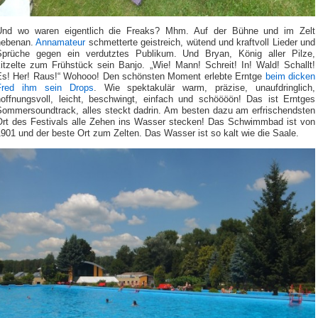
Und wo waren eigentlich die Freaks? Mhm. Auf der Bühne und im Zelt
nebenan.
Annamateur
schmetterte geistreich, wütend und kraftvoll Lieder und
Sprüche gegen ein verdutztes Publikum. Und Bryan, König aller Pilze,
kitzelte zum Frühstück sein Banjo. „Wie! Mann! Schreit! In! Wald! Schallt!
Es! Her! Raus!“ Wohooo! Den schönsten Moment erlebte Erntge
beim dicken
Fred ihm sein Drops
. Wie spektakulär warm, präzise, unaufdringlich,
hoffnungsvoll, leicht, beschwingt, einfach und schöööön! Das ist Erntges
Sommersoundtrack, alles steckt dadrin. Am besten dazu am erfrischendsten
Ort des Festivals alle Zehen ins Wasser stecken! Das Schwimmbad ist von
901 und der beste Ort zum Zelten. Das Wasser ist so kalt wie die Saale.