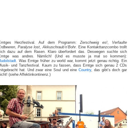
Erntges Herzfestival. Auf dem Programm:
Zerschweig es!
,
Verfaulte
Erdbeeren
,
Paralyse lost
,
Akkuschraub’n’Bohr
. Eine Kontakttanzcombo trollt
sich dazu auf dem Rasen. Klaro überfordert das. Deswegen suchte sich
Erntge was andres. Nämlich! (Und es musste ja mal so kommen):
Rudolstadt
. Was Erntge früher zu world war, kommt jetzt genau richtig. Ein
Musik- und Tanzfestival. Kaum zu fassen, dass Erntge sich genau 2 CDs
mitgebracht hat. Und zwar eine Soul und eine
Country
, das gibt’s doch gar
icht! (siehe Affektinkontinenz.)