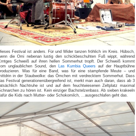
ieses Festival ist anders. Für und Wider tanzen fröhlich im Kreis. Hübsch,
wenn die Omi nebenan lustig den schickbeschuhten Fuß wippt, während
Erntges Schweiß auf ihren hellen Sommerhut tropft. Der Schweiß kommt
vom unglaublichen Sound, den
Las Kumbia Queers
auf der Hauptbühne
produzieren. Was für eine Band, was für eine stampfende Meute – und
mittdrin in der Staubwolke: das Ömchen mit verdrecktem Sommerhut. Dass
das Festival generationenübergreifend ist, merkt man auch daran, dass ab 3
tatsächlich Nachtruhe ist und auf dem feuchtwiesenen Zeltplatz maximal
Schnarchen zu hören ist. Kein einziger Bachstelzenbass. Ab sieben krakeeln
dafür die Kids nach Mutter- oder Schokomilch, …ausgeschlafen geht das.