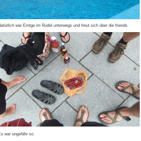
atürlich war Erntge im Rudel unterwegs und freut sich über die friends.
Es war ungefähr so: