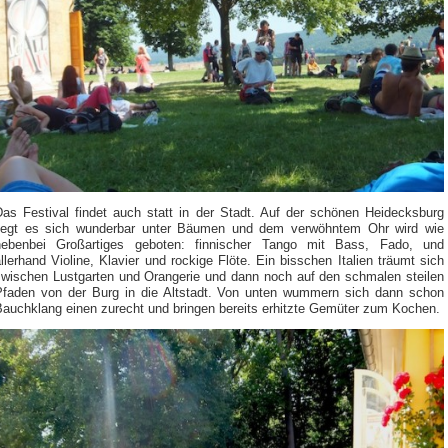
Das Festival findet auch statt in der Stadt. Auf der schönen Heidecksburg
liegt es sich wunderbar unter Bäumen und dem verwöhntem Ohr wird wie
nebenbei Großartiges geboten: finnischer Tango mit Bass, Fado, und
llerhand Violine, Klavier und rockige Flöte. Ein bisschen Italien träumt sich
zwischen Lustgarten und Orangerie und dann noch auf den schmalen steilen
Pfaden von der Burg in die Altstadt. Von unten wummern sich dann schon
Bauchklang einen zurecht und bringen bereits erhitzte Gemüter zum Kochen.