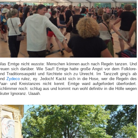
Was Erntge nicht wusste: Menschen können auch nach Regeln tanzen. Und
freuen sich darüber. Wie Sau!! Erntge hatte große Angst vor dem Folklore-
und Traditionsaspekt und fürchtete sich zu Unrecht. Im Tanzzelt ging’s ab
und
Zydeco
rulez, ey. Jedoch! Kackt sich in die Hose, wer die Regeln des
Paar- und Kreistanzes nicht kennt: Erntge ward aufgefordert überfordert.
Schlimmer noch: schlug aus und kommt nun wohl definitiv in die Hölle wegen
akuter Ignoranz. Uaaah.