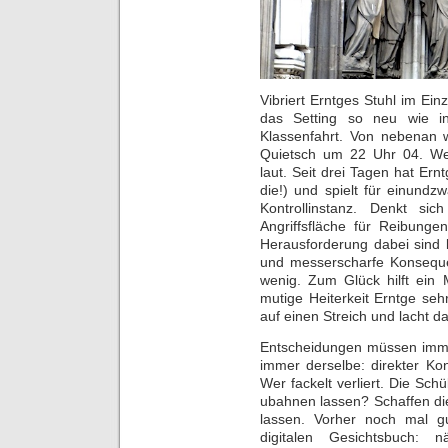
Vibriert Erntges Stuhl im Ei
das Setting so neu wie int
Klassenfahrt. Von nebenan
Quietsch um 22 Uhr 04. We
laut. Seit drei Tagen hat Er
die!) und spielt für einundz
Kontrollinstanz. Denkt sic
Angriffsfläche für Reibungen
Herausforderung dabei sind 
und messerscharfe Konseque
wenig. Zum Glück hilft ein 
mutige Heiterkeit Erntge seh
auf einen Streich und lacht da
Entscheidungen müssen immer
immer derselbe: direkter Kon
Wer fackelt verliert. Die Sch
ubahnen lassen? Schaffen di
lassen. Vorher noch mal g
digitalen Gesichtsbuch: n