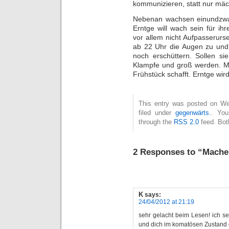
kommunizieren, statt nur mäch
Nebenan wachsen einundzwanz
Erntge will wach sein für ih
vor allem nicht Aufpasserurs
ab 22 Uhr die Augen zu und
noch erschüttern. Sollen si
Klampfe und groß werden. M
Frühstück schafft. Erntge wird
This entry was posted on Wed
filed under
gegenwärts.
. You
through the
RSS 2.0
feed. Bot
2 Responses to “Machen
K
says:
24/04/2012 at 21:19
sehr gelacht beim Lesen! ich se
und dich im komatösen Zustan