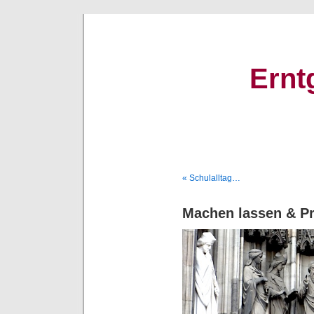
Ernt
« Schulalltag…
Machen lassen & Pr