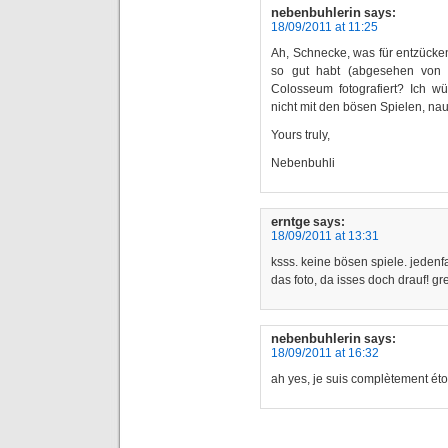
nebenbuhlerin
says:
18/09/2011 at 11:25
Ah, Schnecke, was für entzücken
so gut habt (abgesehen von d
Colosseum fotografiert? Ich w
nicht mit den bösen Spielen, na
Yours truly,
Nebenbuhli
erntge
says:
18/09/2011 at 13:31
ksss. keine bösen spiele. jedenf
das foto, da isses doch drauf! gr
nebenbuhlerin
says:
18/09/2011 at 16:32
ah yes, je suis complètement éto