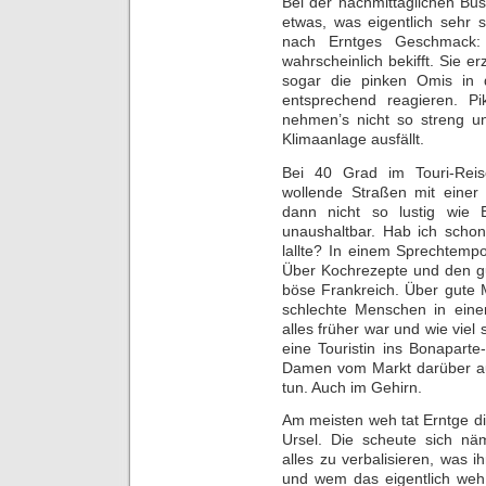
Bei der nachmittäglichen Bus
etwas, was eigentlich sehr 
nach Erntges Geschmack: D
wahrscheinlich bekifft. Sie e
sogar die pinken Omis in d
entsprechend reagieren. Pi
nehmen’s nicht so streng u
Klimaanlage ausfällt.
Bei 40 Grad im Touri-Reis
wollende Straßen mit einer 
dann nicht so lustig wie E
unaushaltbar. Hab ich schon
lallte? In einem Sprechtemp
Über Kochrezepte und den g
böse Frankreich. Über gute
schlechte Menschen in einer
alles früher war und wie viel
eine Touristin ins Bonapart
Damen vom Markt darüber au
tun. Auch im Gehirn.
Am meisten weh tat Erntge di
Ursel. Die scheute sich näm
alles zu verbalisieren, was 
und wem das eigentlich weh