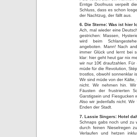
Erntge Doofnuss verpeilt di
Schluss, dass es schon losge
der Nachtzug, der fällt aus.
6. Die Sterne: Was ist hier 
Ach, mal wieder eine Deutsc
gestrichen: Massen, Hyster
wird beim Schlangestehe
angeboten. Mann! Nach ande
immer Glück und lernt bei 
klar: hier geht heut gar nix
wir nur 10€ draufzahlen. Für 
müde für die Revolution, St
trostlos, obwohl sonnenklar i
Wir sind müde von der Kälte, v
nicht. Wir nehmen hin. Wi
Fäusten der frustrierten S
Garstigsein und Fiesgucken 
Also wir jedenfalls nicht. Wi
Enden der Stadt.
7. Lassie Singers: Hotel da
Schnaps gabs noch und zu 
durch feinen Nieselregen zu
Verlaufen und hetzen inklus