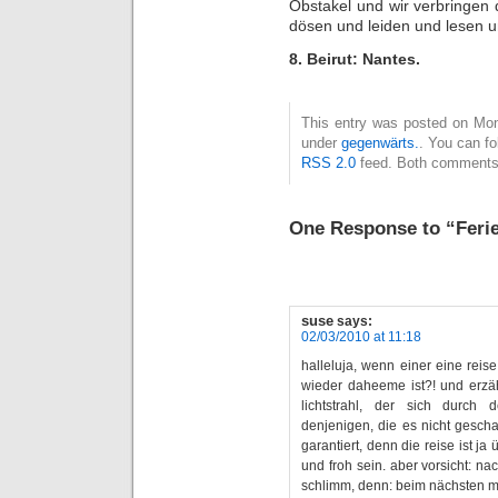
Obstakel und wir verbringen
dösen und leiden und lesen un
8. Beirut: Nantes.
This entry was posted on Mon
under
gegenwärts.
. You can fo
RSS 2.0
feed. Both comments 
One Response to “Feri
suse
says:
02/03/2010 at 11:18
halleluja, wenn einer eine reis
wieder daheeme ist?! und erz
lichtstrahl, der sich durch
denjenigen, die es nicht gescha
garantiert, denn die reise ist j
und froh sein. aber vorsicht: nac
schlimm, denn: beim nächsten ma