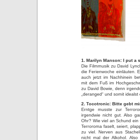
1. Marilyn Manson: I put a 
Die Filmmusik zu David Lynchs
die Ferienwoche einläuten. 
auch jetzt im Nachhinein be
mit dem Fuß im Hochgeschwi
zu David Bowie, denn irgendw
„deranged“ und somit idealst
2. Tocotronic: Bitte gebt m
Erntge musste zur Terror
irgendwie nicht gut. Also g
Ohr? Wie viel an Schund ein
Terroroma faselt, seiert, plapper
zu viel. Nerven aus Stachel
nicht mal der Alkohol. Also