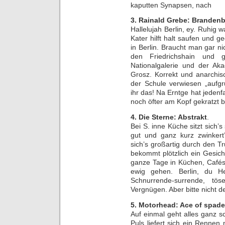
kaputten Synapsen, nach
3. Rainald Grebe: Brandenb
Hallelujah Berlin, ey. Ruhig 
Kater hilft halt saufen und g
in Berlin. Braucht man gar n
den Friedrichshain und 
Nationalgalerie und der A
Grosz. Korrekt und anarchi
der Schule verwiesen „aufgr
ihr das! Na Erntge hat jedenf
noch öfter am Kopf gekratzt b
4. Die Sterne: Abstrakt
.
Bei S. inne Küche sitzt sich’s 
gut und ganz kurz zwinkert
sich’s großartig durch den T
bekommt plötzlich ein Gesich
ganze Tage in Küchen, Cafés
ewig gehen. Berlin, du He
Schnurrende-surrende, tös
Vergnügen. Aber bitte nicht d
5. Motorhead: Ace of spade
Auf einmal geht alles ganz sc
Puls liefert sich ein Renne