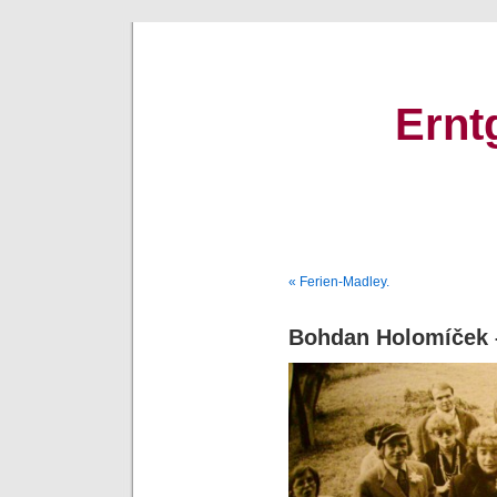
Ernt
« Ferien-Madley.
Bohdan Holomíček –