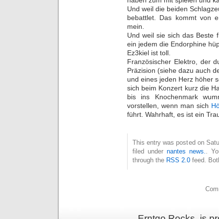
Und weil die beiden Schlagze
bebattlet. Das kommt von e
mein.
Und weil sie sich das Beste
ein jedem die Endorphine hüp
Ez3kiel ist toll.
Französischer Elektro, der d
Präzision (siehe dazu auch de
und eines jeden Herz höher 
sich beim Konzert kurz die H
bis ins Knochenmark wum
vorstellen, wenn man sich
Hö
führt. Wahrhaft, es ist ein Tr
This entry was posted on Satu
filed under
nantes news.
. Yo
through the
RSS 2.0
feed. Bot
Comm
Erntgo Rocks. is p