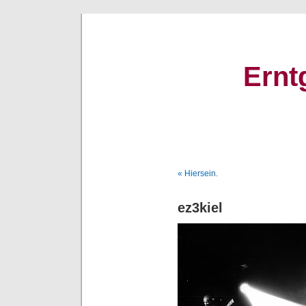
Ernt
« Hiersein.
ez3kiel