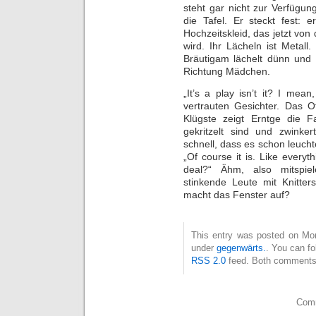
steht gar nicht zur Verfügun
die Tafel. Er steckt fest: 
Hochzeitskleid, das jetzt von
wird. Ihr Lächeln ist Metal
Bräutigam lächelt dünn und 
Richtung Mädchen.
„It’s a play isn’t it? I mean,
vertrauten Gesichter. Das O
Klügste zeigt Erntge die Fa
gekritzelt sind und zwinker
schnell, dass es schon leucht
„Of course it is. Like everyt
deal?“ Ähm, also mitspie
stinkende Leute mit Knitte
macht das Fenster auf?
This entry was posted on Mond
under
gegenwärts.
. You can fo
RSS 2.0
feed. Both comments 
Comm