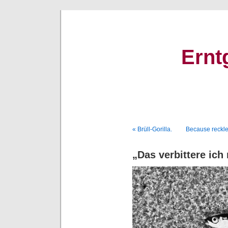
Ernt
« Brüll-Gorilla.
Because reckles
„Das verbittere ich 