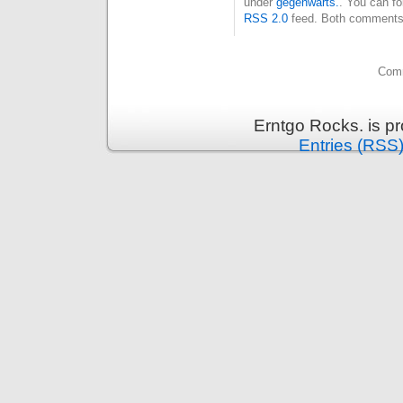
under
gegenwärts.
. You can fo
RSS 2.0
feed. Both comments 
Comm
Erntgo Rocks. is p
Entries (RSS