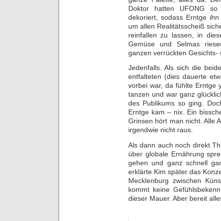
Doktor hatten UFONG so be
dekoriert, sodass Erntge ih
um allen Realitätsscheiß siche
reinfallen zu lassen, in di
Gemüse und Selmas riese
ganzen verrückten Gesichts- 
Jedenfalls. Als sich die be
entfalteten (dies dauerte e
vorbei war, da fühlte Erntg
tanzen und war ganz glückli
des Publikums so ging. Do
Erntge kam – nix. Ein bissche
Grinsen hört man nicht. Alle 
irgendwie nicht raus.
Als dann auch noch direkt Th
über globale Ernährung spre
gehen und ganz schnell ga
erklärte Kim später das Konz
Mecklenburg zwischen Künst
kommt keine Gefühlsbekennun
dieser Mauer. Aber bereit all