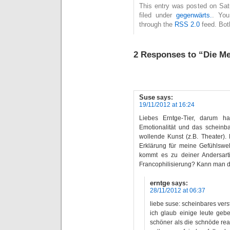
This entry was posted on Sat
filed under
gegenwärts.
. You
through the
RSS 2.0
feed. Bot
2 Responses to “Die M
Suse
says:
19/11/2012 at 16:24
Liebes Erntge-Tier, darum h
Emotionalität und das scheinba
wollende Kunst (z.B. Theater
Erklärung für meine Gefühlswelt
kommt es zu deiner Andersar
Francophilisierung? Kann man d
erntge
says:
28/11/2012 at 06:37
liebe suse: scheinbares vers
ich glaub einige leute gebe
schöner als die schnöde reali