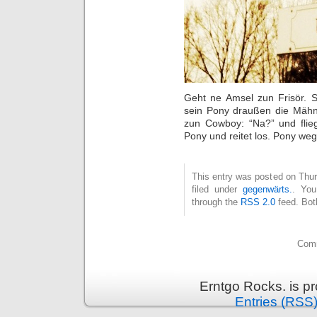
Geht ne Amsel zun Frisör. Si
sein Pony draußen die Mähn
zun Cowboy: “Na?” und flie
Pony und reitet los. Pony weg
This entry was posted on Thu
filed under
gegenwärts.
. You
through the
RSS 2.0
feed. Bot
Comm
Erntgo Rocks. is p
Entries (RSS