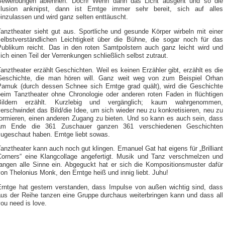
Bewerbungen ablehnen. Doch! Wenn dann das Licht ausgeht und so die
Illusion anknipst, dann ist Erntge immer sehr bereit, sich auf alles
inzulassen und wird ganz selten enttäuscht.
Tanztheater sieht gut aus. Sportliche und gesunde Körper wirbeln mit einer
selbstverständlichen Leichtigkeit über die Bühne, die sogar noch für das
Publikum reicht. Das in den roten Samtpolstern auch ganz leicht wird und
ich einen Teil der Verrenkungen schließlich selbst zutraut.
anztheater erzählt Geschichten. Weil es keinen Erzähler gibt, erzählt es die
Geschichte, die man hören will. Ganz weit weg von zum Beispiel Orhan
Pamuk (durch dessen Schnee sich Erntge grad quält), wird die Geschichte
beim Tanztheater ohne Chronologie oder anderen roten Faden in flüchtigen
Bildern erzählt. Kurzlebig und vergänglich; kaum wahrgenommen,
erschwindet das Bild/die Idee, um sich wieder neu zu konkretisieren, neu zu
formieren, einen anderen Zugang zu bieten. Und so kann es auch sein, dass
am Ende die 361 Zuschauer ganzen 361 verschiedenen Geschichten
zugeschaut haben. Erntge liebt sowas.
anztheater kann auch noch gut klingen. Emanuel Gat hat eigens für „Brilliant
Corners“ eine Klangcollage angefertigt. Musik und Tanz verschmelzen und
fangen alle Sinne ein. Abgeguckt hat er sich die Kompositionsmuster dafür
on Thelonius Monk, den Erntge heiß und innig liebt. Juhu!
Erntge hat gestern verstanden, dass Impulse von außen wichtig sind, dass
aus der Reihe tanzen eine Gruppe durchaus weiterbringen kann und dass all
ou need is love.