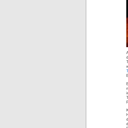
E
n
P
H
d