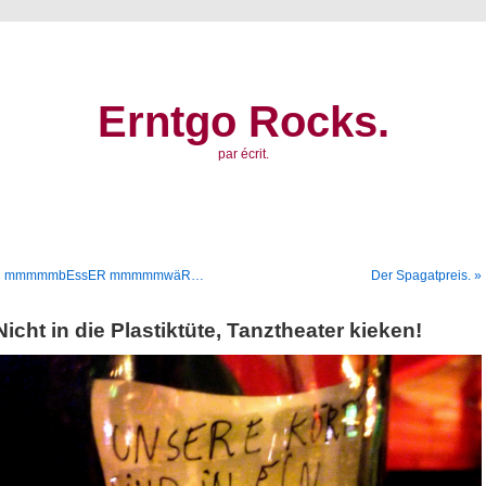
Erntgo Rocks.
par écrit.
« mmmmmbEssER mmmmmwäR…
Der Spagatpreis. »
Nicht in die Plastiktüte, Tanztheater kieken!