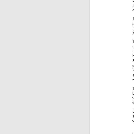
e
s
T
v
T
v
y