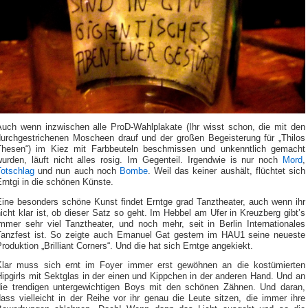
Auch wenn inzwischen alle ProD-Wahlplakate (Ihr wisst schon, die mit den
durchgestrichenen Moscheen drauf und der großen Begeisterung für „Thilos
Thesen“) im Kiez mit Farbbeuteln beschmissen und unkenntlich gemacht
wurden, läuft nicht alles rosig. Im Gegenteil. Irgendwie is nur noch
Mord
,
Totschlag
und nun auch noch
Bombe
. Weil das keiner aushält, flüchtet sich
rntgi in die schönen Künste.
Eine besonders schöne Kunst findet Erntge grad Tanztheater, auch wenn ihr
icht klar ist, ob dieser Satz so geht. Im Hebbel am Ufer in Kreuzberg gibt’s
immer sehr viel Tanztheater, und noch mehr, seit in Berlin Internationales
Tanzfest ist. So zeigte auch Emanuel Gat gestern im HAU1 seine neueste
roduktion „Brilliant Corners“. Und die hat sich Erntge angekiekt.
Klar muss sich ernt im Foyer immer erst gewöhnen an die kostümierten
ipgirls mit Sektglas in der einen und Kippchen in der anderen Hand. Und an
die trendigen untergewichtigen Boys mit den schönen Zähnen. Und daran,
ass vielleicht in der Reihe vor ihr genau die Leute sitzen, die immer ihre