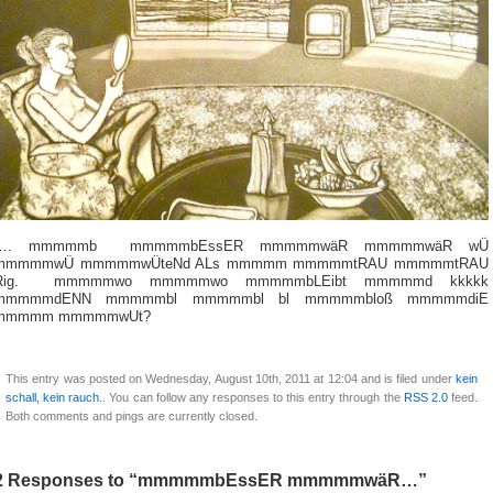
…. mmmmmb mmmmmbEssER mmmmmwäR mmmmmwäR wÜ
mmmmmwÜ mmmmmwÜteNd ALs mmmmm mmmmmtRAU mmmmmtRAU
Rig. mmmmmwo mmmmmwo mmmmmbLEibt mmmmmd kkkkk
mmmmmdENN mmmmmbl mmmmmbl bl mmmmmbloß mmmmmdiE
mmmmm mmmmmwUt?
This entry was posted on Wednesday, August 10th, 2011 at 12:04 and is filed under
kein
schall, kein rauch.
. You can follow any responses to this entry through the
RSS 2.0
feed.
Both comments and pings are currently closed.
2 Responses to “mmmmmbEssER mmmmmwäR…”