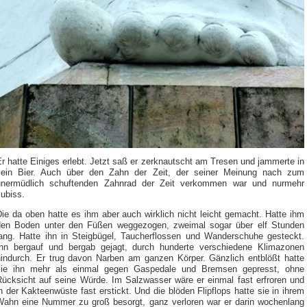
r hatte Einiges erlebt. Jetzt saß er zerknautscht am Tresen und jammerte in
sein Bier. Auch über den Zahn der Zeit, der seiner Meinung nach zum
unermüdlich schuftenden Zahnrad der Zeit verkommen war und nurmehr
ubiss.
ie da oben hatte es ihm aber auch wirklich nicht leicht gemacht. Hatte ihm
den Boden unter den Füßen weggezogen, zweimal sogar über elf Stunden
lang. Hatte ihn in Steigbügel, Taucherflossen und Wanderschuhe gesteckt.
Ihn bergauf und bergab gejagt, durch hunderte verschiedene Klimazonen
hindurch. Er trug davon Narben am ganzen Körper. Gänzlich entblößt hatte
sie ihn mehr als einmal gegen Gaspedale und Bremsen gepresst, ohne
Rücksicht auf seine Würde. Im Salzwasser wäre er einmal fast erfroren und
n der Kakteenwüste fast erstickt. Und die blöden Flipflops hatte sie in ihrem
Wahn eine Nummer zu groß besorgt, ganz verloren war er darin wochenlang