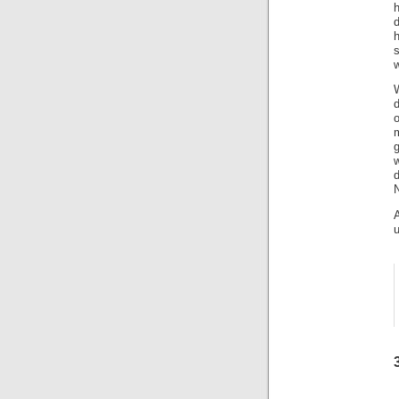
s
w
W
g
N
A
u