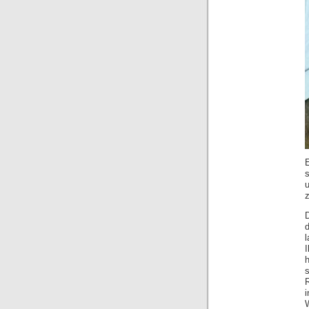
E
z
D
i