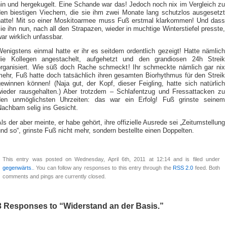
hin und hergekugelt. Eine Schande war das! Jedoch noch nix im Vergleich zu
den biestigen Viechern, die sie ihm zwei Monate lang schutzlos ausgesetzt
hatte! Mit so einer Moskitoarmee muss Fuß erstmal klarkommen! Und dass
ie ihn nun, nach all den Strapazen, wieder in muchtige Winterstiefel presste,
ar wirklich unfassbar.
enigstens einmal hatte er ihr es seitdem ordentlich gezeigt! Hatte nämlich
die Kollegen angestachelt, aufgehetzt und den grandiosen 24h Streik
organisiert. Wie süß doch Rache schmeckt! Ihr schmeckte nämlich gar nix
mehr, Fuß hatte doch tatsächlich ihren gesamten Biorhythmus für den Streik
ewinnen können! (Naja gut, der Kopf, dieser Feigling, hatte sich natürlich
wieder rausgehalten.) Aber trotzdem – Schlafentzug und Fressattacken zu
den unmöglichsten Uhrzeiten: das war ein Erfolg! Fuß grinste seinem
achbarn selig ins Gesicht.
ls der aber meinte, er habe gehört, ihre offizielle Ausrede sei „Zeitumstellung
nd so“, grinste Fuß nicht mehr, sondern bestellte einen Doppelten.
This entry was posted on Wednesday, April 6th, 2011 at 12:14 and is filed under
gegenwärts.
. You can follow any responses to this entry through the
RSS 2.0
feed. Both
comments and pings are currently closed.
3 Responses to “Widerstand an der Basis.”