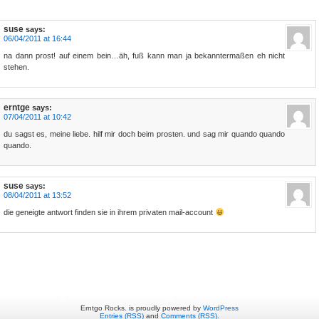
suse
says:
06/04/2011 at 16:44
na dann prost! auf einem bein…äh, fuß kann man ja bekanntermaßen eh nicht
stehen.
erntge
says:
07/04/2011 at 10:42
du sagst es, meine liebe. hilf mir doch beim prosten. und sag mir quando quando
quando.
suse
says:
08/04/2011 at 13:52
die geneigte antwort finden sie in ihrem privaten mail-account
Erntgo Rocks. is proudly powered by
WordPress
Entries (RSS)
and
Comments (RSS)
.