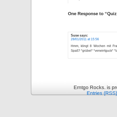
One Response to “Quiz
Suse
says:
28/01/2011 at 15:56
Hmm, klingt 8 Wochen mit Fr
Spaß? *grübel* *verwirrtguck* *l
Erntgo Rocks. is p
Entries (RSS