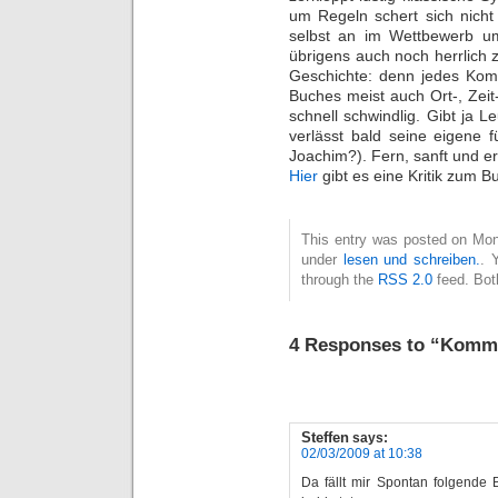
um Regeln schert sich nicht
selbst an im Wettbewerb u
übrigens auch noch herrlich z
Geschichte: denn jedes Kom
Buches meist auch Ort-, Zeit
schnell schwindlig. Gibt ja L
verlässt bald seine eigene 
Joachim?). Fern, sanft und er
Hier
gibt es eine Kritik zum B
This entry was posted on Mon
under
lesen und schreiben.
. 
through the
RSS 2.0
feed. Bot
4 Responses to “Komm
Steffen
says:
02/03/2009 at 10:38
Da fällt mir Spontan folgende 