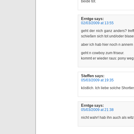
beide tot.
Erntge
says:
02/03/2009 at 13:55
geht der nich ganz anders? tref
schießen sich tot und/oder blas
aber ich hab hier noch n annern f
geht n cowboy zum friseur.
kommt er wieder raus: pony weg
Steffen
says:
05/03/2009 at 19:35
köstlich. Ich liebe solche Shortie
Erntge
says:
05/03/2009 at 21:38
nicht wahr! hab ihn auch als wit