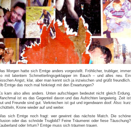
as Morgen hatte sich Erntge anders vorgestellt. Fröhlicher, trubliger, immer
so mit latentem Schmetterlingsgeklapper im Bauch – und alles neu. Ein
isschen Angst, klar, aber man kennt sich ja inzwischen und grüßt freundlich.
Ob Erntge das noch mal hinkriegt mit den Erwartungen?
Es kam also alles anders. Unten aufschlagen bedeutet nicht gleich Erdung.
anchmal ist es das Gegenteil davon und das Aufrichten langwierig. Zeit ist
ut und Freunde sind gut. Verkriechen ist gut und irgendwann doof. Also: kurz
chütteln, Krone wieder auf und weiter.
Was sich Erntge noch fragt: wer gewinnt das nächste Match. Die schöne
Illusion oder das schnöde Trugbild? Feine Träumerei oder fiese Täuschung?
Zauberland oder Irrtum? Erntge muss sich träumen trauen.