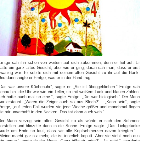
Erntge sah ihn schon von weitem auf sich zukommen, denn er fiel auf. Er
atte ein ganz altes Gesicht, aber wie er ging, daran sah man, dass er erst
zwanzig war. Er setzte sich mit seinem alten Gesicht zu ihr auf die Bank.
nd dann zeigte er Erntge, was er in der Hand trug.
„Das war unsere Küchenuhr”, sagte er. „Sie ist übriggeblieben.“ Erntge sah
enau hin: die Uhr war wie ein Teller, so mit weißem Lack und blauen Zahlen.
Ich hatte auch mal so eine.“, sagte Erntge. „Die war biologisch.“ Der Mann
war erstaunt: „Waren die Zeiger auch so aus Blech?“ – „Kann sein“, sagte
Erntge, „auf jeden Fall wurden sie jede Woche größer und manchmal flogen
ie mir unverhofft in den Nacken. Das tat dann auch weh.“
Der Mann verzog sein altes Gesicht so als würde er sich den Schmerz
vorstellen und blinzelte dann in die Sonne. Erntge sagte: „Das Tickgetacke
wurde am Ende so laut, dass wir alle Kopfschmerzen davon kriegten.“ –
Meine macht gar nix mehr, die ist innerlich kaputt. Aber sie sieht noch aus