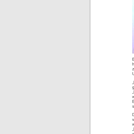
h
U
g
„
s
„