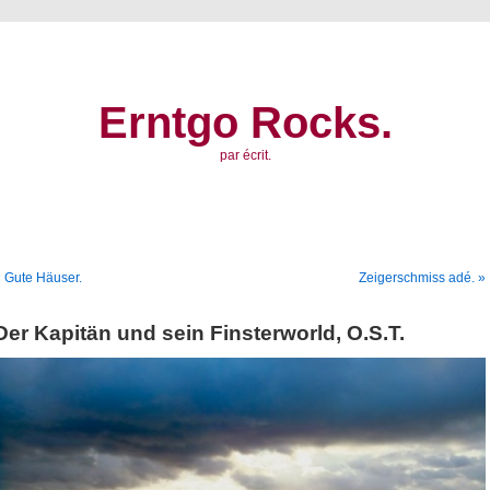
Erntgo Rocks.
par écrit.
 Gute Häuser.
Zeigerschmiss adé. »
Der Kapitän und sein Finsterworld, O.S.T.