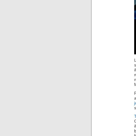
r
M
s
T
G
i
b