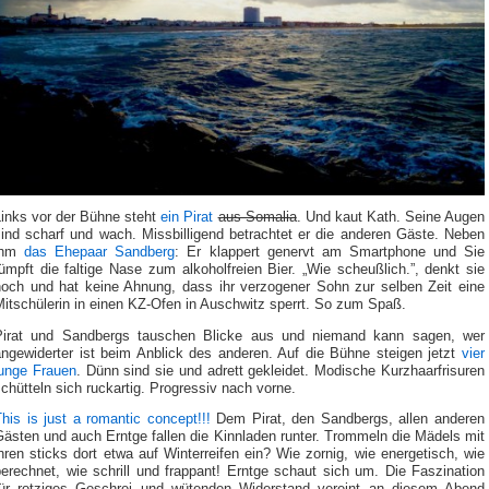
Links vor der Bühne steht
ein Pirat
aus Somalia
. Und kaut Kath. Seine Augen
sind scharf und wach. Missbilligend betrachtet er die anderen Gäste. Neben
ihm
das Ehepaar Sandberg
: Er klappert genervt am Smartphone und Sie
ümpft die faltige Nase zum alkoholfreien Bier. „Wie scheußlich.”, denkt sie
noch und hat keine Ahnung, dass ihr verzogener Sohn zur selben Zeit eine
itschülerin in einen KZ-Ofen in Auschwitz sperrt. So zum Spaß.
Pirat und Sandbergs tauschen Blicke aus und niemand kann sagen, wer
angewiderter ist beim Anblick des anderen. Auf die Bühne steigen jetzt
vier
junge Frauen
. Dünn sind sie und adrett gekleidet. Modische Kurzhaarfrisuren
chütteln sich ruckartig. Progressiv nach vorne.
his is just a romantic concept!!!
Dem Pirat, den Sandbergs, allen anderen
ästen und auch Erntge fallen die Kinnladen runter. Trommeln die Mädels mit
hren sticks dort etwa auf Winterreifen ein? Wie zornig, wie energetisch, wie
erechnet, wie schrill und frappant! Erntge schaut sich um. Die Faszination