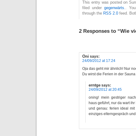
This entry was posted on Sun
filed under
gegenwärts.
. You
through the
RSS 2.0
feed. Bot
2 Responses to “Wie vi
Oni
says:
24/09/2012 at 17:24
Oja das geht mir ähnlich! Nur n
Du wirst die Ferien in der Saun
erntge
says:
24/09/2012 at 20:45
oning! mein gestriger nach
haus geführt, nur da wart ihr
und genau: ferien ideal mit
einziges elterngespräch und 