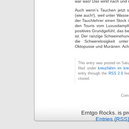
war was! Das wirkt nach und 
Auch wenn’s Tauchen jetzt s
(wie auch!), weil unter Wass
der Tauchlehrer einen Stock
den Touris vom Luxusdampfer
positives Grundgefühl, das be
ist. Der ranzige Schweinehund
die Schwerelosigkeit unte
Oktopusse und Muränen. Ach F
This entry was posted on Satu
filed under
kreuzfahrn im kre
entry through the
RSS 2.0
fee
closed.
Comm
Erntgo Rocks. is p
Entries (RSS