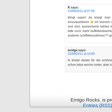
K
says:
22/09/2011 at 07:05
klingt super! da kriegt man
einzuquartieren
ich wünsch d
und dort, ausreichend kühles 
bitte noch mehr buffetbeobach
anderen schiffsfreundInnen?? g
erntge
says:
22/09/2011 at 10:00
hi krista! danke für die schö
schon letze woche runter, aber i
Erntgo Rocks. is p
Entries (RSS