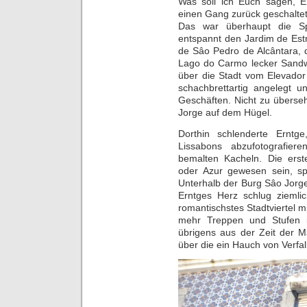
Was soll ich Euch sagen, Er
einen Gang zurück geschaltet
Das war überhaupt die Sp
entspannt den Jardim de Estr
de Sâo Pedro de Alcântara, 
Lago do Carmo lecker Sandwi
über die Stadt vom Elevador
schachbrettartig angelegt
Geschäften. Nicht zu überseh
Jorge auf dem Hügel.
Dorthin schlenderte Erntg
Lissabons abzufotografier
bemalten Kacheln. Die erste
oder Azur gewesen sein, s
Unterhalb der Burg Sâo Jorge
Erntges Herz schlug ziemli
romantischstes Stadtviertel mi
mehr Treppen und Stufen 
übrigens aus der Zeit der Ma
über die ein Hauch von Verfall