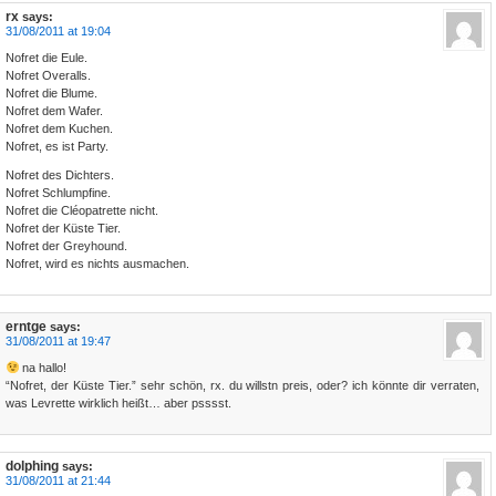
rx
says:
31/08/2011 at 19:04
Nofret die Eule.
Nofret Overalls.
Nofret die Blume.
Nofret dem Wafer.
Nofret dem Kuchen.
Nofret, es ist Party.
Nofret des Dichters.
Nofret Schlumpfine.
Nofret die Cléopatrette nicht.
Nofret der Küste Tier.
Nofret der Greyhound.
Nofret, wird es nichts ausmachen.
erntge
says:
31/08/2011 at 19:47
na hallo!
“Nofret, der Küste Tier.” sehr schön, rx. du willstn preis, oder? ich könnte dir verraten,
was Levrette wirklich heißt… aber psssst.
dolphing
says:
31/08/2011 at 21:44