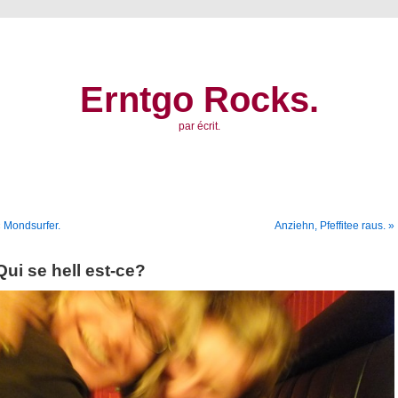
Erntgo Rocks.
par écrit.
 Mondsurfer.
Anziehn, Pfeffitee raus. »
Qui se hell est-ce?