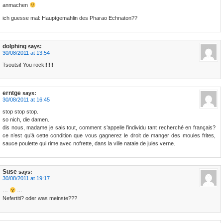
anmachen
ich guesse mal: Hauptgemahlin des Pharao Echnaton??
dolphing
says:
30/08/2011 at 13:54
Tsoutsi! You rock!!!!!!
erntge
says:
30/08/2011 at 16:45
stop stop stop.
so nich, die damen.
dis nous, madame je sais tout, comment s’appelle l’individu tant recherché en français?
ce n’est qu’à cette condition que vous gagnerez le droit de manger des moules frites,
sauce poulette qui rime avec nofrette, dans la ville natale de jules verne.
Suse
says:
30/08/2011 at 19:17
…
…
Nefertiti? oder was meinste???