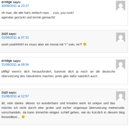
erntge
says:
30/08/2011 at 23:37
oh man, die alte hat’s einfach raus… zuzi, you rock!
agendas gezückt und termin gemacht!
zuzi
says:
31/08/2011 at 07:31
oooh yeahhhhh! es muss aber ein monat mit “r” sein, ne?!
erntge
says:
31/08/2011 at 08:54
pfiffig! wenn’s dich herausfordert, kannste dich ja noch an die deutsche
übersetzung des rätselreims machen. preis gibs dafür natürlich auch.
zuzi
says:
31/08/2011 at 12:57
äh, nein danke. dieses so wunderbare und kreative werk ist unique und das
möchte ich nicht durch eine grobe und sicher ungenaue übersetzung meinerseits
verschandeln. da kann immerhin einiges schief gehen, wie du kürzlich in diesem blog
feststelltest…