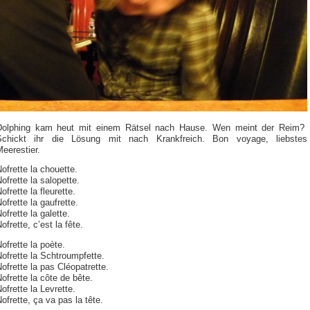
Dolphing kam heut mit einem Rätsel nach Hause. Wen meint der Reim?
Schickt ihr die Lösung mit nach Krankfreich. Bon voyage, liebstes
eerestier.
ofrette la chouette.
ofrette la salopette.
ofrette la fleurette.
ofrette la gaufrette.
ofrette la galette.
ofrette, c’est la fête.
ofrette la poète.
ofrette la Schtroumpfette.
ofrette la pas Cléopatrette.
ofrette la côte de bête.
ofrette la Levrette.
ofrette, ça va pas la tête.