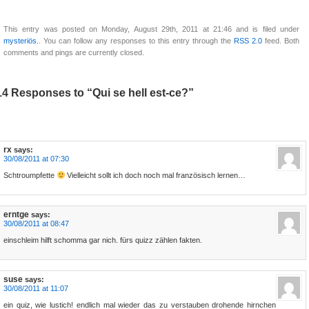
This entry was posted on Monday, August 29th, 2011 at 21:46 and is filed under
mysteriös.
. You can follow any responses to this entry through the
RSS 2.0
feed. Both
comments and pings are currently closed.
14 Responses to “Qui se hell est-ce?”
rx
says:
30/08/2011 at 07:30
Schtroumpfette
Vielleicht sollt ich doch noch mal französisch lernen…
erntge
says:
30/08/2011 at 08:47
einschleim hilft schomma gar nich. fürs quizz zählen fakten.
suse
says:
30/08/2011 at 11:07
ein quiz, wie lustich! endlich mal wieder das zu verstauben drohende hirnchen