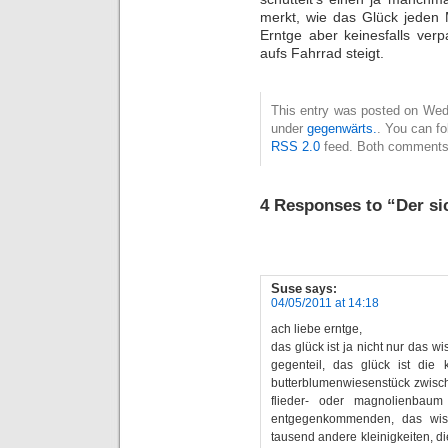
merkt, wie das Glück jeden 
Erntge aber keinesfalls ver
aufs Fahrrad steigt.
This entry was posted on Wedn
under
gegenwärts.
. You can fo
RSS 2.0
feed. Both comments 
4 Responses to “Der si
Suse
says:
04/05/2011 at 14:18
ach liebe erntge,
das glück ist ja nicht nur das w
gegenteil, das glück ist die
butterblumenwiesenstück zwisc
flieder- oder magnolienbaum
entgegenkommenden, das wis
tausend andere kleinigkeiten, di