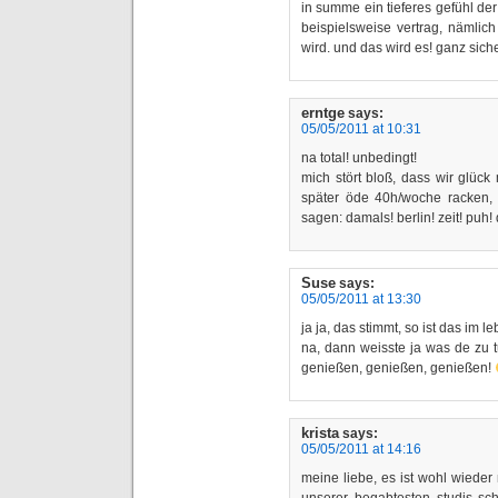
in summe ein tieferes gefühl de
beispielsweise vertrag, nämlic
wird. und das wird es! ganz siche
erntge
says:
05/05/2011 at 10:31
na total! unbedingt!
mich stört bloß, dass wir glück
später öde 40h/woche racken, 
sagen: damals! berlin! zeit! puh!
Suse
says:
05/05/2011 at 13:30
ja ja, das stimmt, so ist das im le
na, dann weisste ja was de zu t
genießen, genießen, genießen!
krista
says:
05/05/2011 at 14:16
meine liebe, es ist wohl wieder