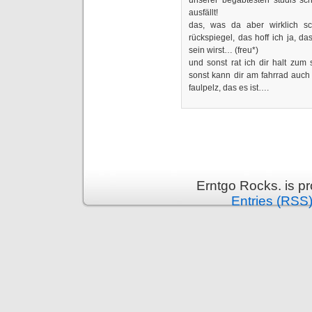
unserer begabtesten studis schi
ausfällt!
das, was da aber wirklich sc
rückspiegel, das hoff ich ja, d
sein wirst… (freu*)
und sonst rat ich dir halt zum
sonst kann dir am fahrrad auch 
faulpelz, das es ist….
Erntgo Rocks. is p
Entries (RSS