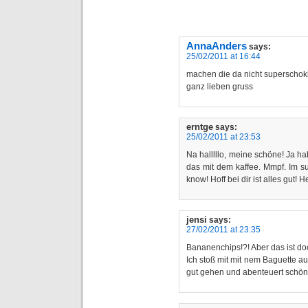
AnnaAnders
says:
25/02/2011 at 16:44
machen die da nicht superschok
ganz lieben gruss
erntge
says:
25/02/2011 at 23:53
Na halllllo, meine schöne! Ja hab
das mit dem kaffee. Mmpf. Im 
know! Hoff bei dir ist alles gut! H
jensi
says:
27/02/2011 at 23:35
Bananenchips!?! Aber das ist doc
Ich stoß mit mit nem Baguette a
gut gehen und abenteuert schön 