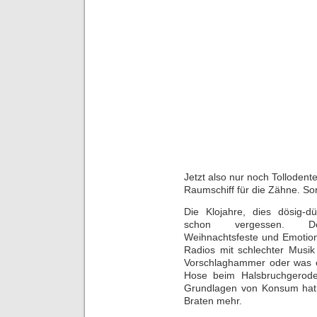
Jetzt also nur noch Tolloden
Raumschiff für die Zähne. Son
Die Klojahre, dies dösig-dü
schon vergessen. Deut
Weihnachtsfeste und Emotions
Radios mit schlechter Musi
Vorschlaghammer oder was eb
Hose beim Halsbruchgerode
Grundlagen von Konsum hat E
Braten mehr.