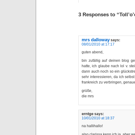
3 Responses to “Toll’o’
mrs dalloway
says:
08/01/2010 at 17:17
guten abend,
bin zufällig auf deinen blog g
hatte, ich glaube nach lol v. s
dann auch noch so ein glückstre
sehr interessieren, da ich selbs
frankreich zu verbringen, genaue
grüße,
die mrs
erntge
says:
10/01/2010 at 18:37
na hallihallo!
also clarissa kenn ich ja, aber w