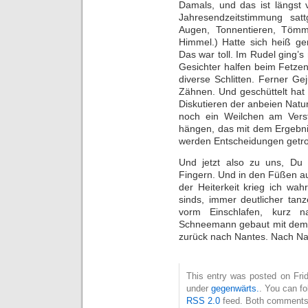
Damals, und das ist längst v
Jahresendzeitstimmung sat
Augen, Tonnentieren, Tömm
Himmel.) Hatte sich heiß ge
Das war toll. Im Rudel ging’s
Gesichter halfen beim Fetzen
diverse Schlitten. Ferner G
Zähnen. Und geschüttelt hat 
Diskutieren der anbeien Natur
noch ein Weilchen am Vers
hängen, das mit dem Ergebnis
werden Entscheidungen getro
Und jetzt also zu uns, Du 
Fingern. Und in den Füßen au
der Heiterkeit krieg ich wah
sinds, immer deutlicher tan
vorm Einschlafen, kurz n
Schneemann gebaut mit dem h
zurück nach Nantes. Nach Nant
This entry was posted on Frid
under
gegenwärts.
. You can fo
RSS 2.0
feed. Both comments 