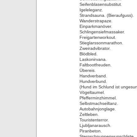
Seifenblasensubstitut.
Igeleleganz.
Strandsauna. (Bieraufguss).
Wanderstrapaze.
Einparkmanöver.
Schlingensiefmassaker.
Freigartenworkout.
Stieglarssonmarathon.
Zweiradvibrator.
Blödbled.
Laskonirvana.
Faltbootfreuden.
Übereis.
Handverband.
Hundverbund.
(Hund im Schlund ist ungesun
Vögeltaumel.
Pfefferminzhimmel.
Selbstmachseiltanz.
Autobahnjonglage.
Zeltleben.
Touristenterror.
Ljubljanarausch.
Piranbeton.
Sternschnuppenwunschliste.