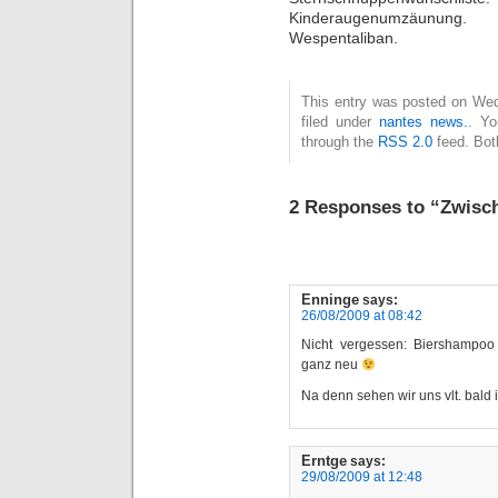
Kinderaugenumzäunung.
Wespentaliban.
This entry was posted on Wed
filed under
nantes news.
. Yo
through the
RSS 2.0
feed. Bot
2 Responses to “Zwisc
Enninge
says:
26/08/2009 at 08:42
Nicht vergessen: Biershampoo 
ganz neu
Na denn sehen wir uns vlt. bald 
Erntge
says:
29/08/2009 at 12:48