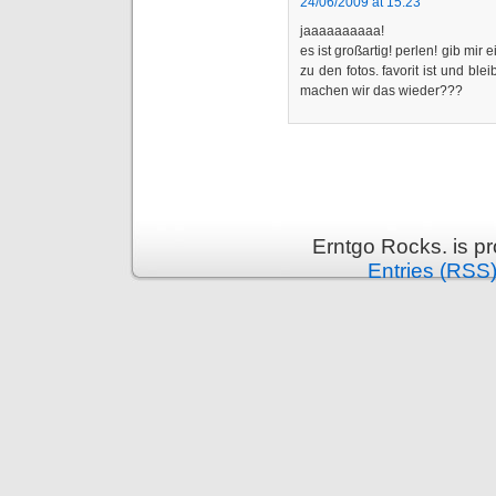
24/06/2009 at 15:23
jaaaaaaaaaa!
es ist großartig! perlen! gib mir
zu den fotos. favorit ist und bl
machen wir das wieder???
Erntgo Rocks. is p
Entries (RSS