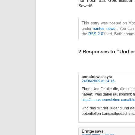
nur noch das Gefühlsleben
Soweit!
This entry was posted on Mon
under
nantes news.
. You can 
the
RSS 2.0
feed. Both commen
2 Responses to “Und 
annaloewe
says:
24/06/2009 at 14:16
Eben. Und für alle die, die se
haben), was dabei rauskommt: 
http://annasneuesleben.canalbl
Und das mit der Jugend und dem
potentiellen Langzeitgedächtnis.
Erntge
says: