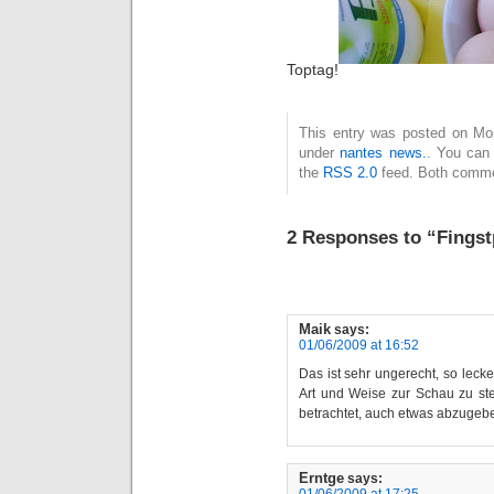
Toptag!
This entry was posted on Mon
under
nantes news.
. You can 
the
RSS 2.0
feed. Both commen
2 Responses to “Fingst
Maik
says:
01/06/2009 at 16:52
Das ist sehr ungerecht, so leck
Art und Weise zur Schau zu ste
betrachtet, auch etwas abzuge
Erntge
says:
01/06/2009 at 17:25