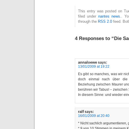
This entry was posted on Tue
filed under
nantes news.
. Yo
through the
RSS 2.0
feed. Bot
4 Responses to “Die S
annaloewe
says:
13/01/2009 at 19:22
Es gibt so manches, was wir nic
doch einmal nach über die 
Beziehung zwischen Maurer und
berühren wir Tabus! – zwischen 
In diesem Sinne: und wieder ei
ralf
says:
16/01/2009 at 20:40
* Nicht sachlich argumentieren, 
* 9 von 10 Stimmen in meinem Ko