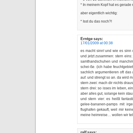
* In meinem Kopf hat es gerade
aber eigentlich wichtig:
* Isst du das noch?!
Erntge
says:
17/01/2009 at 00:38
es macht sinn! und wie es sinn 
und jetzt zusammen: stern eins: 
samthandschuhen und manchmal
schei-ße. (ich habe feuchtgebie
sachlich argumentieren oft das 
auf. und strengt so an. da wird m
stern zwei: mach dir nichts draus
stern drei: so isses im leben, 
aber alles gut, solange kein stau
und stern vier: es heißt fantas
gelee-bananen-pamps mit irge
flughafen gekauft, weil mir kei
meine heimreise… wollen wir te
ralf
says: