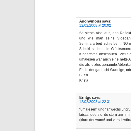
Anonymous
says:
12/02/2008 at 20:02
So siehts also aus, das Refle
und wie man seine Videoan
Seminararbeit schreiben. NO
Schoki suchen, in Glücksmome
Kinderfotos anschauen. Vielle
umalesen war auch eine nette A
die als letztes genannte Ablenk
Erich, der gar nicht Wurmige, o
Bussl
Krista
Erntge
says:
12/02/2008 at 22:31
“umalesen” und “anwechslung”.
krista, teuerste, du stern am him
(klaro der wurm! und verschwör