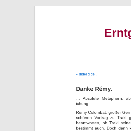
Ernt
« didel didel.
Danke Rémy.
… Absolute Metaphern, abs
ichung.
Rémy Colombat, großer Germa
schönen Vortrag zu Trakl ge
beantworten, ob Trakl seine
bestimmt auch. Doch dann