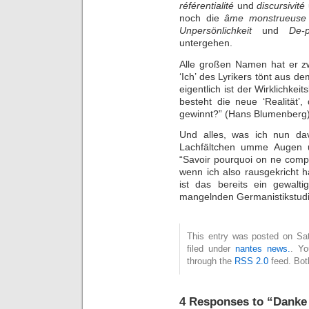
référentialité
und
discursivité
noch die
âme monstrueuse
Unpersönlichkeit
und
De-p
untergehen.
Alle großen Namen hat er zw
‘Ich’ des Lyrikers tönt aus 
eigentlich ist der Wirklichke
besteht die neue ‘Realität’
gewinnt?” (Hans Blumenberg)
Und alles, was ich nun da
Lachfältchen umme Augen u
“Savoir pourquoi on ne compr
wenn ich also rausgekricht 
ist das bereits ein gewalt
mangelnden Germanistikstudiu
This entry was posted on Sat
filed under
nantes news.
. Yo
through the
RSS 2.0
feed. Bot
4 Responses to “Danke