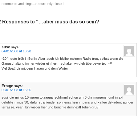
comments and pings are currently closed.
2 Responses to “…aber muss das so sein?”
suse
says:
04/01/2008 at 10:28
-10° heute früh in Berlin. Aber auch ich bleibe meinem Radle treu, selbst wenn die
Gangschaltung immer wieder einfriert…schalten wird eh überbewertet. ;-P
Viel Spaß dir mit dem Hasen und dem Winter
Erntge
says:
05/01/2008 at 18:56
susi! die minus 10 waren totaaaaal schlimm! schon um 6 uhr morgens! und in sxf
gefühlte minus 30. dafür strahlender sonnenschein in paris und kaffee dekadent auf der
terrasse. yeah! bin wieder hier und berichte demnext! lieben gruß!