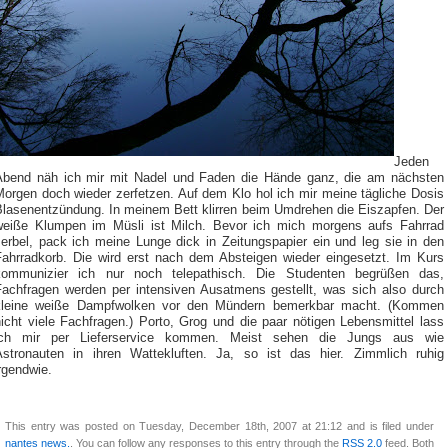
Jeden
Abend näh ich mir mit Nadel und Faden die Hände ganz, die am nächsten
Morgen doch wieder zerfetzen. Auf dem Klo hol ich mir meine tägliche Dosis
Blasenentzündung. In meinem Bett klirren beim Umdrehen die Eiszapfen. Der
weiße Klumpen im Müsli ist Milch. Bevor ich mich morgens aufs Fahrrad
zerbel, pack ich meine Lunge dick in Zeitungspapier ein und leg sie in den
Fahrradkorb. Die wird erst nach dem Absteigen wieder eingesetzt. Im Kurs
kommunizier ich nur noch telepathisch. Die Studenten begrüßen das,
Fachfragen werden per intensiven Ausatmens gestellt, was sich also durch
kleine weiße Dampfwolken vor den Mündern bemerkbar macht. (Kommen
icht viele Fachfragen.) Porto, Grog und die paar nötigen Lebensmittel lass
ich mir per Lieferservice kommen. Meist sehen die Jungs aus wie
Astronauten in ihren Wattekluften. Ja, so ist das hier. Zimmlich ruhig
rgendwie.
This entry was posted on Tuesday, December 18th, 2007 at 21:12 and is filed under
nantes news.
. You can follow any responses to this entry through the
RSS 2.0
feed. Both