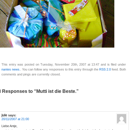
This entry was posted on Tuesday, November 20th, 2007 at 13:47 and is filed under
nantes news.
. You can follow any responses to this entry through the
RSS 2.0
feed. Both
comments and pings are currently closed.
3 Responses to “Mutti ist die Beste.”
jule
says:
20/11/2007 at 21:00
Liebe Antje,