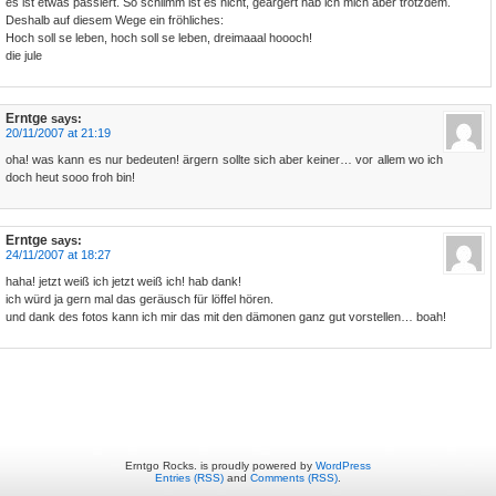
es ist etwas passiert. So schlimm ist es nicht, geärgert hab ich mich aber trotzdem.
Deshalb auf diesem Wege ein fröhliches:
Hoch soll se leben, hoch soll se leben, dreimaaal hoooch!
die jule
Erntge
says:
20/11/2007 at 21:19
oha! was kann es nur bedeuten! ärgern sollte sich aber keiner… vor allem wo ich
doch heut sooo froh bin!
Erntge
says:
24/11/2007 at 18:27
haha! jetzt weiß ich jetzt weiß ich! hab dank!
ich würd ja gern mal das geräusch für löffel hören.
und dank des fotos kann ich mir das mit den dämonen ganz gut vorstellen… boah!
Erntgo Rocks. is proudly powered by
WordPress
Entries (RSS)
and
Comments (RSS)
.