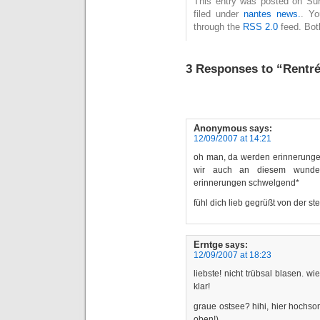
This entry was posted on Sun
filed under
nantes news.
. Yo
through the
RSS 2.0
feed. Bot
3 Responses to “Rentré
Anonymous
says:
12/09/2007 at 14:21
oh man, da werden erinnerunge
wir auch an diesem wunder
erinnerungen schwelgend*
fühl dich lieb gegrüßt von der s
Erntge
says:
12/09/2007 at 18:23
liebste! nicht trübsal blasen. 
klar!
graue ostsee? hihi, hier hochso
oben!)