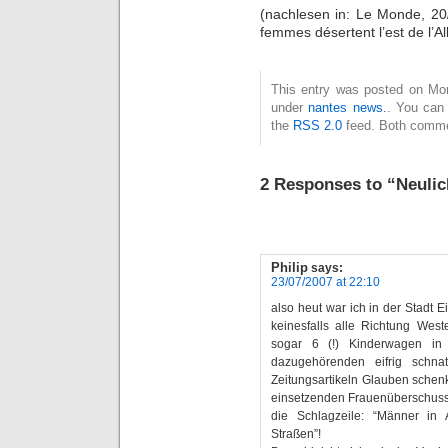
(nachlesen in: Le Monde, 20
femmes désertent l’est de l’Al
This entry was posted on Mon
under
nantes news.
. You can 
the
RSS 2.0
feed. Both commen
2 Responses to “Neulich
Philip
says:
23/07/2007 at 22:10
also heut war ich in der Stadt 
keinesfalls alle Richtung Wes
sogar 6 (!) Kinderwagen in
dazugehörenden eifrig schnat
Zeitungsartikeln Glauben schen
einsetzenden Frauenüberschuss 
die Schlagzeile: “Männer in
Straßen”!