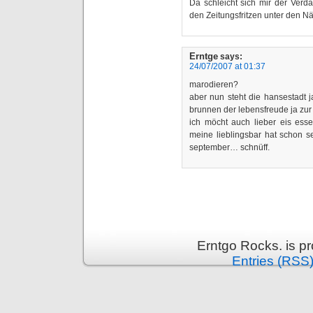
Da schleicht sich mir der Verd
den Zeitungsfritzen unter den Nä
Erntge
says:
24/07/2007 at 01:37
marodieren?
aber nun steht die hansestadt ja
brunnen der lebensfreude ja zur
ich möcht auch lieber eis essen.
meine lieblingsbar hat schon sei
september… schnüff.
Erntgo Rocks. is p
Entries (RSS