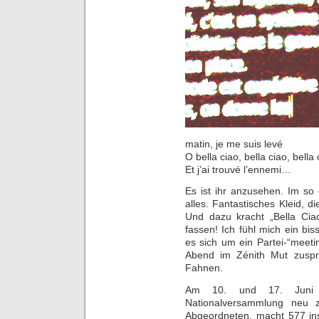
matin, je me suis levé
O bella ciao, bella ciao, bella 
Et j’ai trouvé l’ennemi…
Es ist ihr anzusehen. Im so
alles. Fantastisches Kleid, 
Und dazu kracht „Bella Cia
fassen! Ich fühl mich ein bi
es sich um ein Partei-“meet
Abend im Zénith Mut zuspr
Fahnen.
Am 10. und 17. Juni w
Nationalversammlung neu z
Abgeordneten, macht 577 in