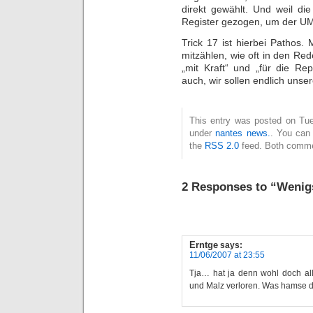
direkt gewählt. Und weil d
Register gezogen, um der UM
Trick 17 ist hierbei Patho
mitzählen, wie oft in den R
„mit Kraft“ und „für die Re
auch, wir sollen endlich uns
This entry was posted on Tue
under
nantes news.
. You can 
the
RSS 2.0
feed. Both commen
2 Responses to “Wenigs
Erntge
says:
11/06/2007 at 23:55
Tja… hat ja denn wohl doch alli
und Malz verloren. Was hamse d