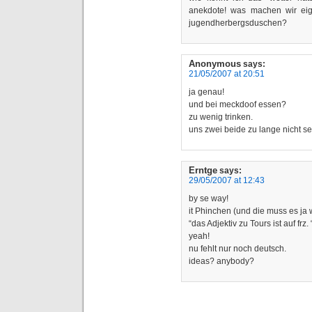
anekdote! was machen wir eig
jugendherbergsduschen?
Anonymous
says:
21/05/2007 at 20:51
ja genau!
und bei meckdoof essen?
zu wenig trinken.
uns zwei beide zu lange nicht s
Erntge
says:
29/05/2007 at 12:43
by se way!
it Phinchen (und die muss es ja 
“das Adjektiv zu Tours ist auf frz
yeah!
nu fehlt nur noch deutsch.
ideas? anybody?