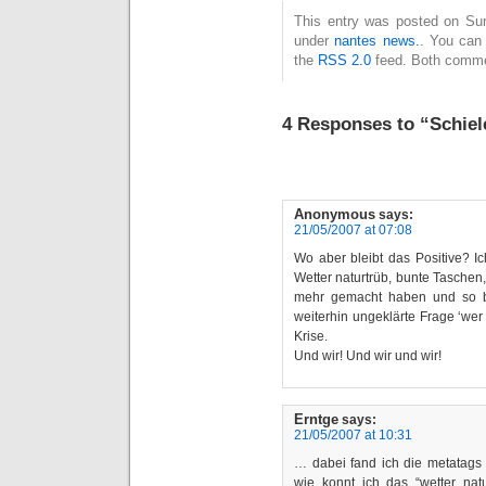
This entry was posted on Sun
under
nantes news.
. You can 
the
RSS 2.0
feed. Both commen
4 Responses to “Schiel
Anonymous
says:
21/05/2007 at 07:08
Wo aber bleibt das Positive? Ic
Wetter naturtrüb, bunte Taschen,
mehr gemacht haben und so b
weiterhin ungeklärte Frage ‘wer 
Krise.
Und wir! Und wir und wir!
Erntge
says:
21/05/2007 at 10:31
… dabei fand ich die metatags 
wie konnt ich das “wetter nat