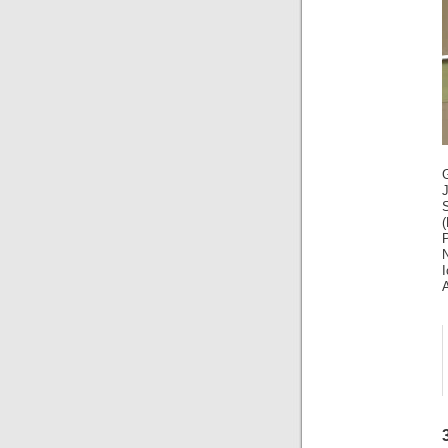
J
N
I
A