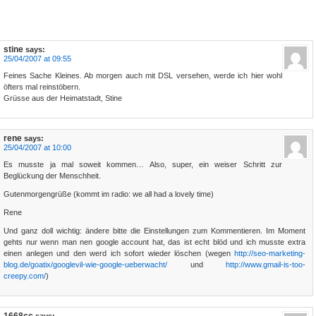
stine
says:
25/04/2007 at 09:55
Feines Sache Kleines. Ab morgen auch mit DSL versehen, werde ich hier wohl
öfters mal reinstöbern.
Grüsse aus der Heimatstadt, Stine
rene
says:
25/04/2007 at 10:00
Es musste ja mal soweit kommen… Also, super, ein weiser Schritt zur
Beglückung der Menschheit.
Gutenmorgengrüße (kommt im radio: we all had a lovely time)
Rene
Und ganz doll wichtig: ändere bitte die Einstellungen zum Kommentieren. Im Moment
gehts nur wenn man nen google account hat, das ist echt blöd und ich musste extra
einen anlegen und den werd ich sofort wieder löschen (wegen
http://seo-marketing-
blog.de/goatix/googlevil-wie-google-ueberwacht/
und
http://www.gmail-is-too-
creepy.com/
)