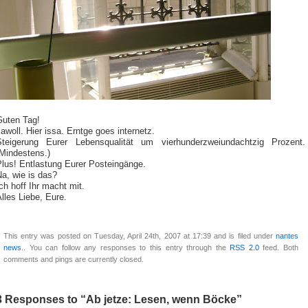
Guten Tag!
awoll. Hier issa. Erntge goes internetz.
Steigerung Eurer Lebensqualität um vierhunderzweiundachtzig Prozent.
(Mindestens.)
Plus! Entlastung Eurer Posteingänge.
a, wie is das?
ch hoff Ihr macht mit.
lles Liebe, Eure.
This entry was posted on Tuesday, April 24th, 2007 at 17:39 and is filed under
nantes
news.
. You can follow any responses to this entry through the
RSS 2.0
feed. Both
comments and pings are currently closed.
3 Responses to “Ab jetze: Lesen, wenn Böcke”