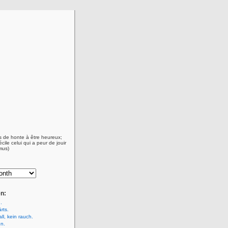
as de honte à être heureux;
écile celui qui a peur de jouir
mus)
n:
.
rts.
ll, kein rauch.
n.