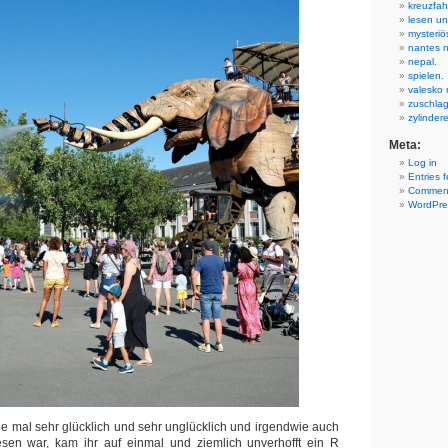
kreuzfah
lesen un
mysteriö
nantes 
nepal.
spielen.
valesko r
zuschla
zylinder
Meta:
Log in
Entries 
Comment
WordPre
 sie mal sehr glücklich und sehr unglücklich und irgendwie auch
en war, kam ihr auf einmal und ziemlich unverhofft ein R