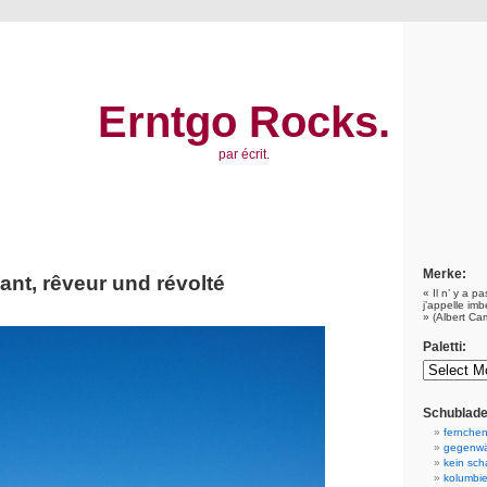
Erntgo Rocks.
par écrit.
Merke:
ant, rêveur und révolté
« Il n’ y a p
j’appelle imb
» (Albert Ca
Paletti:
Schublade
fernchen
gegenwä
kein scha
kolumbie