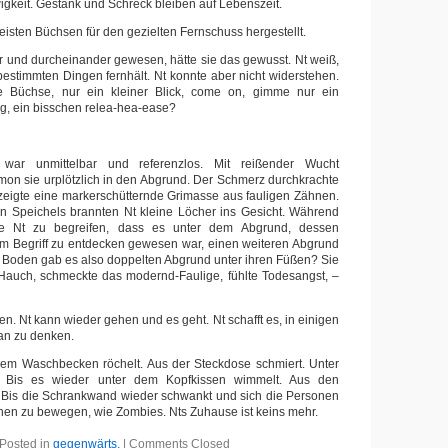
wigkeit. Gestank und Schreck bleiben auf Lebenszeit.
isten Büchsen für den gezielten Fernschuss hergestellt.
er und durcheinander gewesen, hätte sie das gewusst. Nt weiß,
estimmten Dingen fernhält. Nt konnte aber nicht widerstehen.
e Büchse, nur ein kleiner Blick, come on, gimme nur ein
g, ein bisschen relea-hea-ease?
.
 war unmittelbar und referenzlos. Mit reißender Wucht
ämon sie urplötzlich in den Abgrund. Der Schmerz durchkrachte
zeigte eine markerschütternde Grimasse aus fauligen Zähnen.
n Speichels brannten Nt kleine Löcher ins Gesicht. Während
te Nt zu begreifen, dass es unter dem Abgrund, dessen
 im Begriff zu entdecken gewesen war, einen weiteren Abgrund
m Boden gab es also doppelten Abgrund unter ihren Füßen? Sie
 Hauch, schmeckte das modernd-Faulige, fühlte Todesangst, –
.
n. Nt kann wieder gehen und es geht. Nt schafft es, in einigen
an zu denken.
dem Waschbecken röchelt. Aus der Steckdose schmiert. Unter
t. Bis es wieder unter dem Kopfkissen wimmelt. Aus den
. Bis die Schrankwand wieder schwankt und sich die Personen
nen zu bewegen, wie Zombies. Nts Zuhause ist keins mehr.
Posted in
gegenwärts.
|
Comments Closed