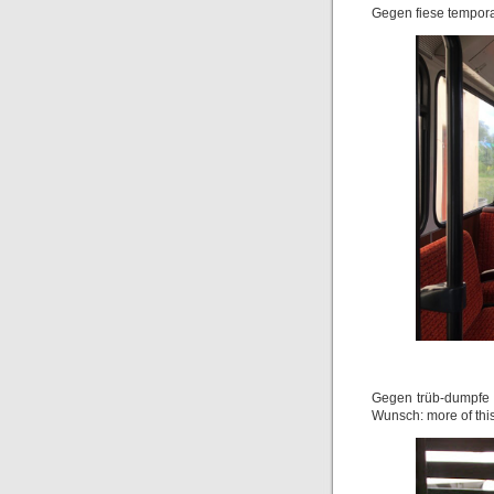
Gegen fiese tempora
Gegen trüb-dumpfe t
Wunsch: more of thi