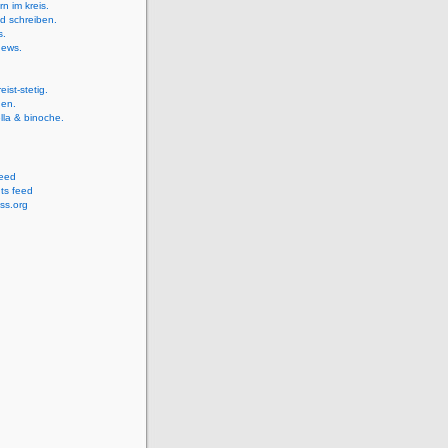
rn im kreis.
d schreiben.
s.
news.
eist-stetig.
gen.
ella & binoche.
feed
s feed
ss.org