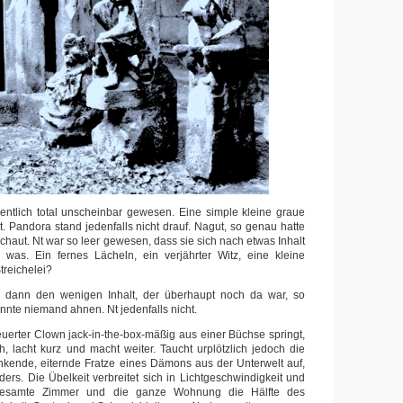
entlich total unscheinbar gewesen. Eine simple kleine graue
. Pandora stand jedenfalls nicht drauf. Nagut, so genau hatte
chaut. Nt war so leer gewesen, dass sie sich nach etwas Inhalt
l was. Ein fernes Lächeln, ein verjährter Witz, eine kleine
treichelei?
 dann den wenigen Inhalt, der überhaupt noch da war, so
onnte niemand ahnen. Nt jedenfalls nicht.
erter Clown jack-in-the-box-mäßig aus einer Büchse springt,
 lacht kurz und macht weiter. Taucht urplötzlich jedoch die
nkende, eiternde Fratze eines Dämons aus der Unterwelt auf,
anders. Die Übelkeit verbreitet sich in Lichtgeschwindigkeit und
 gesamte Zimmer und die ganze Wohnung die Hälfte des