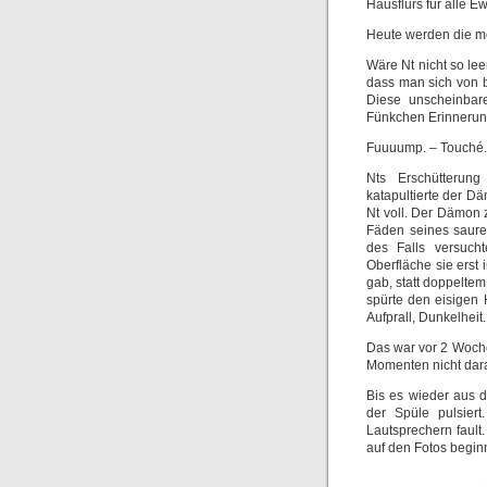
Hausflurs für alle E
Heute werden die me
Wäre Nt nicht so le
dass man sich von b
Diese unscheinbar
Fünkchen Erinnerun
Fuuuump. – Touché
Nts Erschütterung
katapultierte der D
Nt voll. Der Dämon 
Fäden seines saure
des Falls versuch
Oberfläche sie erst
gab, statt doppelte
spürte den eisigen
Aufprall, Dunkelheit
Das war vor 2 Woche
Momenten nicht dar
Bis es wieder aus 
der Spüle pulsier
Lautsprechern fault
auf den Fotos begin