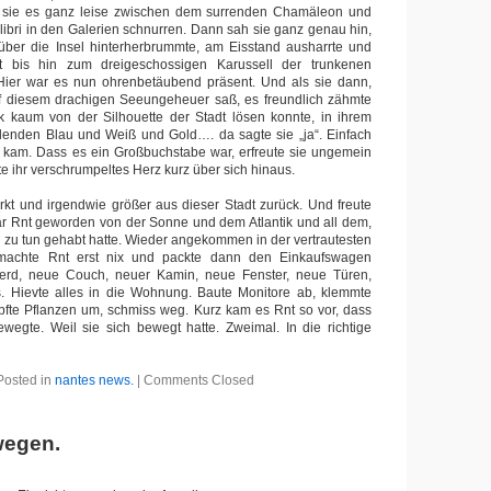
rte sie es ganz leise zwischen dem surrenden Chamäleon und
ibri in den Galerien schnurren. Dann sah sie ganz genau hin,
 über die Insel hinterherbrummte, am Eisstand ausharrte und
it bis hin zum dreigeschossigen Karussell der trunkenen
 Hier war es nun ohrenbetäubend präsent. Und als sie dann,
 diesem drachigen Seeungeheuer saß, es freundlich zähmte
k kaum von der Silhouette der Stadt lösen konnte, in ihrem
hlenden Blau und Weiß und Gold…. da sagte sie „ja“. Einfach
R kam. Dass es ein Großbuchstabe war, erfreute sie ungemein
te ihr verschrumpeltes Herz kurz über sich hinaus.
rkt und irgendwie größer aus dieser Stadt zurück. Und freute
ar Rnt geworden von der Sonne und dem Atlantik und all dem,
 zu tun gehabt hatte. Wieder angekommen in der vertrautesten
 machte Rnt erst nix und packte dann den Einkaufswagen
Herd, neue Couch, neuer Kamin, neue Fenster, neue Türen,
 Hievte alles in die Wohnung. Baute Monitore ab, klemmte
pfte Pflanzen um, schmiss weg. Kurz kam es Rnt so vor, dass
wegte. Weil sie sich bewegt hatte. Zweimal. In die richtige
Posted in
nantes news.
|
Comments Closed
wegen.