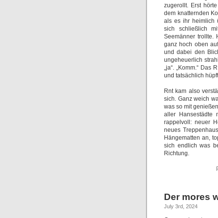
zugerollt. Erst hö
dem knatternden Kol
als es ihr heimlich
sich schließlich m
Seemänner trollte.
ganz hoch oben auf
und dabei den Blic
ungeheuerlich stra
„ja“. „Komm.“ Das 
und tatsächlich hüpf
Rnt kam also verstä
sich. Ganz weich w
was so mit genießen
aller Hansestädte
rappelvoll: neuer 
neues Treppenhaus.
Hängematten an, to
sich endlich was be
Richtung.
Der mores 
July 3rd, 2024