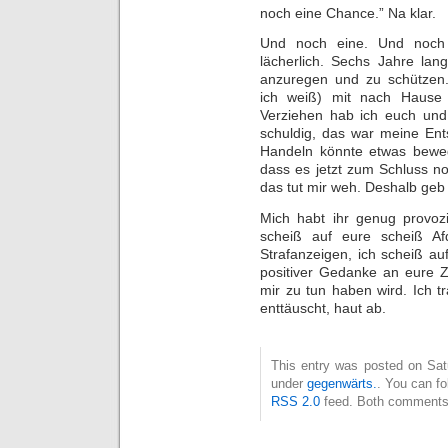
noch eine Chance.” Na klar.
Und noch eine. Und noch 
lächerlich. Sechs Jahre lan
anzuregen und zu schützen.
ich weiß) mit nach Hause 
Verziehen hab ich euch und 
schuldig, das war meine Ent
Handeln könnte etwas beweg
dass es jetzt zum Schluss no
das tut mir weh. Deshalb geb 
Mich habt ihr genug provozi
scheiß auf eure scheiß Af
Strafanzeigen, ich scheiß au
positiver Gedanke an eure Zuk
mir zu tun haben wird. Ich t
enttäuscht, haut ab.
This entry was posted on Satu
under
gegenwärts.
. You can fo
RSS 2.0
feed. Both comments 