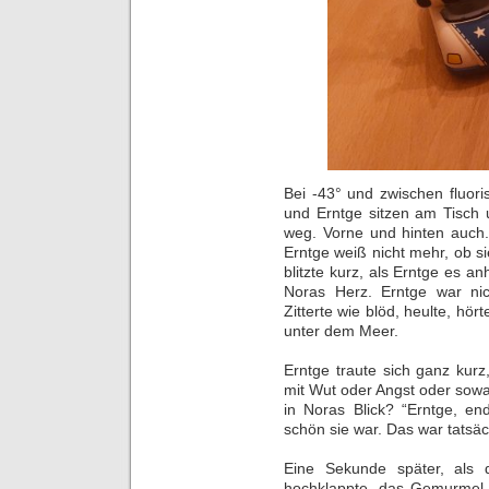
Bei -43° und zwischen fluori
und Erntge sitzen am Tisch u
weg. Vorne und hinten auch
Erntge weiß nicht mehr, ob s
blitzte kurz, als Erntge es a
Noras Herz. Erntge war nic
Zitterte wie blöd, heulte, hö
unter dem Meer.
Erntge traute sich ganz kur
mit Wut oder Angst oder sowa
in Noras Blick? “Erntge, end
schön sie war. Das war tatsäch
Eine Sekunde später, als
hochklappte, das Gemurmel 