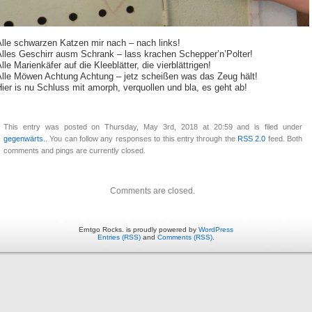
Alle schwarzen Katzen mir nach – nach links!
Alles Geschirr ausm Schrank – lass krachen Schepper’n’Polter!
lle Marienkäfer auf die Kleeblätter, die vierblättrigen!
Alle Möwen Achtung Achtung – jetz scheißen was das Zeug hält!
ier is nu Schluss mit amorph, verquollen und bla, es geht ab!
This entry was posted on Thursday, May 3rd, 2018 at 20:59 and is filed under
gegenwärts.
. You can follow any responses to this entry through the
RSS 2.0
feed. Both
comments and pings are currently closed.
Comments are closed.
Erntgo Rocks. is proudly powered by
WordPress
Entries (RSS)
and
Comments (RSS)
.