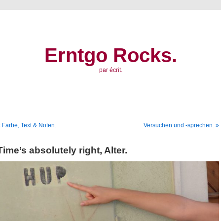
Erntgo Rocks.
par écrit.
 Farbe, Text & Noten.
Versuchen und -sprechen. »
Time’s absolutely right, Alter.