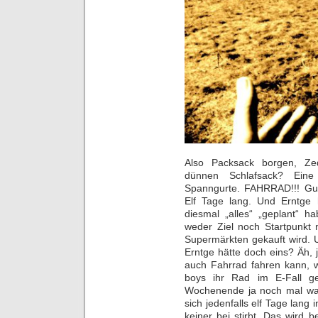
Also Packsack borgen, Ze
dünnen Schlafsack? Eine
Spanngurte. FAHRRAD!!! Gut.
Elf Tage lang. Und Erntge 
diesmal „alles“ „geplant“ h
weder Ziel noch Startpunkt
Supermärkten gekauft wird. 
Erntge hätte doch eins? Äh,
auch Fahrrad fahren kann, w
boys ihr Rad im E-Fall ge
Wochenende ja noch mal was
sich jedenfalls elf Tage lang
keiner bei stirbt. Das wird 