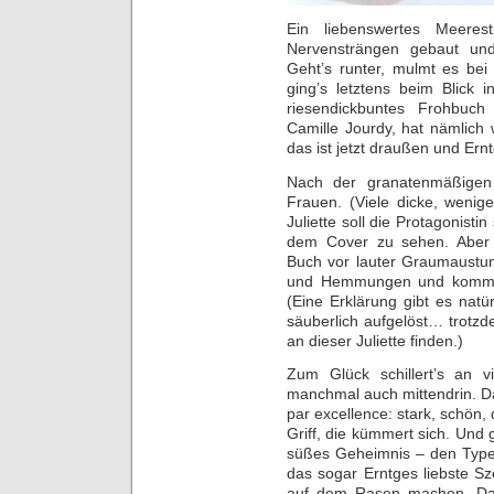
Ein liebenswertes Meeres
Nervensträngen gebaut und 
Geht’s runter, mulmt es bei
ging’s letztens beim Blick 
riesendickbuntes Frohbuch
Camille Jourdy, hat nämlich
das ist jetzt draußen und Er
Nach der granatenmäßige
Frauen. (Viele dicke, wenig
Juliette soll die Protagonistin
dem Cover zu sehen. Aber 
Buch vor lauter Graumaustum
und Hemmungen und kommt 
(Eine Erklärung gibt es natü
säuberlich aufgelöst… trotz
an dieser Juliette finden.)
Zum Glück schillert’s an 
manchmal auch mittendrin. Da
par excellence: stark, schön, 
Griff, die kümmert sich. Und ga
süßes Geheimnis – den Typen
das sogar Erntges liebste S
auf dem Rasen machen. Dane