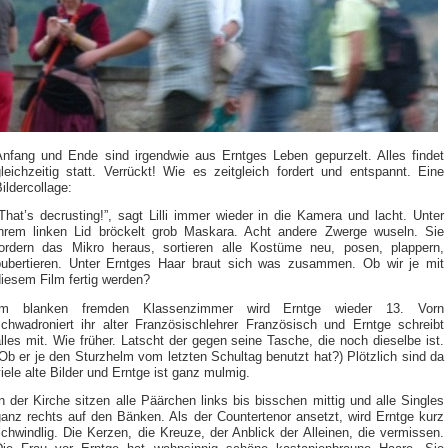
Anfang und Ende sind irgendwie aus Erntges Leben gepurzelt. Alles findet
leichzeitig statt. Verrückt! Wie es zeitgleich fordert und entspannt. Eine
ildercollage:
That’s decrusting!”, sagt Lilli immer wieder in die Kamera und lacht. Unter
ihrem linken Lid bröckelt grob Maskara. Acht andere Zwerge wuseln. Sie
fordern das Mikro heraus, sortieren alle Kostüme neu, posen, plappern,
pubertieren. Unter Erntges Haar braut sich was zusammen. Ob wir je mit
iesem Film fertig werden?
Im blanken fremden Klassenzimmer wird Erntge wieder 13. Vorn
schwadroniert ihr alter Französischlehrer Französisch und Erntge schreibt
lles mit. Wie früher. Latscht der gegen seine Tasche, die noch dieselbe ist.
Ob er je den Sturzhelm vom letzten Schultag benutzt hat?) Plötzlich sind da
iele alte Bilder und Erntge ist ganz mulmig.
n der Kirche sitzen alle Päärchen links bis bisschen mittig und alle Singles
ganz rechts auf den Bänken. Als der Countertenor ansetzt, wird Erntge kurz
chwindlig. Die Kerzen, die Kreuze, der Anblick der Alleinen, die vermissen.