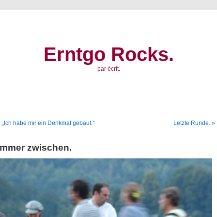
Erntgo Rocks.
par écrit.
 „Ich habe mir ein Denkmal gebaut.”
Letzte Runde. »
Immer zwischen.