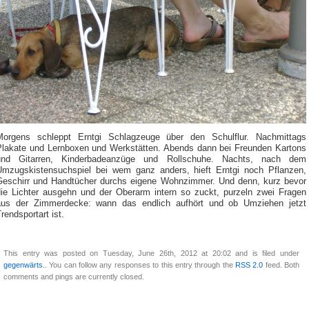
Morgens schleppt Erntgi Schlagzeuge über den Schulflur. Nachmittags
Plakate und Lernboxen und Werkstätten. Abends dann bei Freunden Kartons
und Gitarren, Kinderbadeanzüge und Rollschuhe. Nachts, nach dem
Umzugskistensuchspiel bei wem ganz anders, hieft Erntgi noch Pflanzen,
Geschirr und Handtücher durchs eigene Wohnzimmer. Und denn, kurz bevor
die Lichter ausgehn und der Oberarm intern so zuckt, purzeln zwei Fragen
aus der Zimmerdecke: wann das endlich aufhört und ob Umziehen jetzt
rendsportart ist.
This entry was posted on Tuesday, June 26th, 2012 at 20:02 and is filed under
gegenwärts.
. You can follow any responses to this entry through the
RSS 2.0
feed. Both
comments and pings are currently closed.