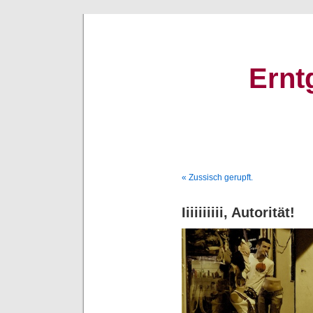
Ernt
« Zussisch gerupft.
Iiiiiiiiii, Autorität!