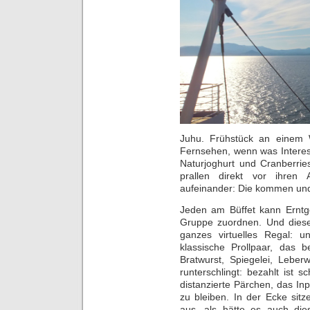
Juhu. Frühstück an einem W
Fernsehen, wenn was Interess
Naturjoghurt und Cranberri
prallen direkt vor ihre
aufeinander: Die kommen und
Jeden am Büffet kann Erntg
Gruppe zuordnen. Und diese
ganzes virtuelles Regal: 
klassische Prollpaar, das b
Bratwurst, Spiegelei, Leber
runterschlingt: bezahlt ist s
distanzierte Pärchen, das I
zu bleiben. In der Ecke sitz
aus, als hätte es auch die