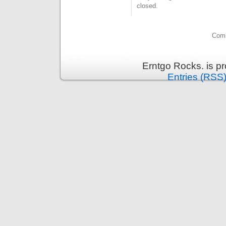
closed.
Comm
Erntgo Rocks. is p
Entries (RSS