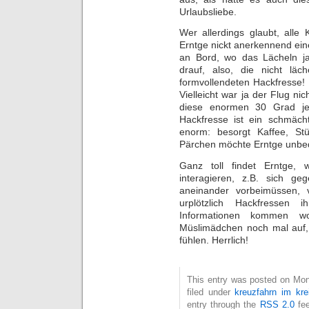
Urlaubsliebe.
Wer allerdings glaubt, alle 
Erntge nickt anerkennend ein
an Bord, wo das Lächeln ja 
drauf, also, die nicht läc
formvollendeten Hackfresse! D
Vielleicht war ja der Flug nic
diese enormen 30 Grad jet
Hackfresse ist ein schmäch
enorm: besorgt Kaffee, Stü
Pärchen möchte Erntge unbed
Ganz toll findet Erntge
interagieren, z.B. sich g
aneinander vorbeimüssen, 
urplötzlich Hackfressen
Informationen kommen wol
Müslimädchen noch mal auf, w
fühlen. Herrlich!
This entry was posted on Mon
filed under
kreuzfahrn im kre
entry through the
RSS 2.0
fee